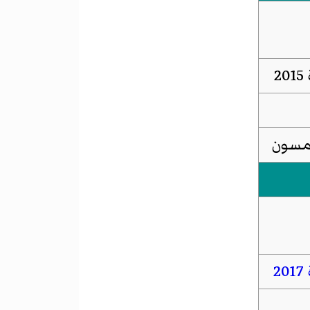
2
لخمسون
2