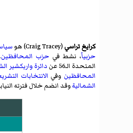
كرايغ تراسي
(
Craig Tracey
)‏ هو
سياس
حزبياً
، نشط في
حزب المحافظين
.
المتحدة الـ56 عن
دائرة
واريكشير الش
المحافظين
وفي
الانتخابات التشريعية
الشمالية
وقد انضم خلال فترته النيابية (8 يونيو 017