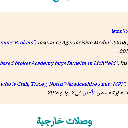
https:/
.
Insurance Age
"Academy buys Dunelm Insurance Brokers"
.
.
Ins
.
"General Election 2015: Just who is Craig Tracey, North War
الأصل
في 7 يوليو 2015
.
وصلات خارجية