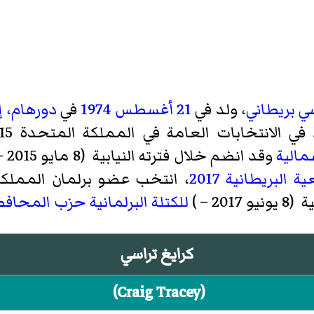
ي
بريطاني
، ولد في
21 أغسطس
1974
في
دورهام، إ
 في
الانتخابات العامة في المملكة المتحدة 2015
مالية
وقد انضم خلال فترته النيابية (8 مايو 2015 – 3 مايو 2017)
 البريطانية 2017
، انتخب عضو برلمان المملكة المتحدة
2 – )
للكتلة البرلمانية
حزب المحافظ
كرايغ تراسي
(
Craig Tracey
)‏