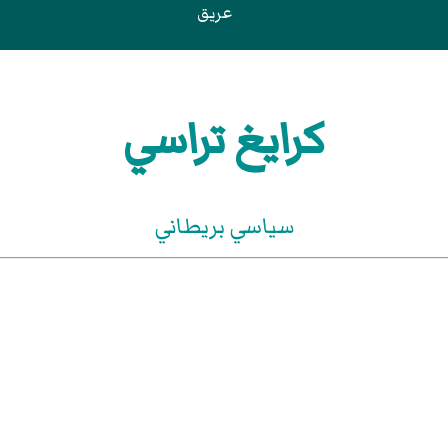
عريق
كرايغ تراسي
سياسي بريطاني