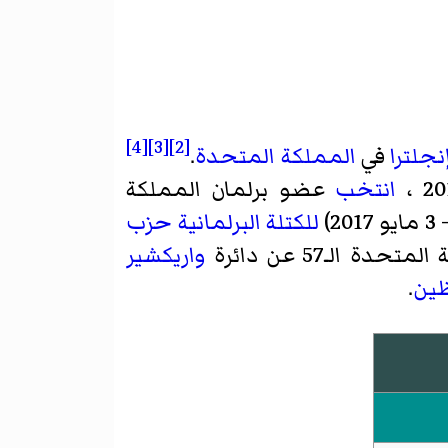
[4]
[3]
[2]
نجلترا
في
المملكة المتحدة
.
،
انتخب
عضو برلمان المملكة
للكتلة البرلمانية
حزب
 الـ57 عن دائرة
واريكشير
ين
.