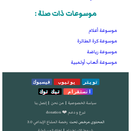
موسوعات ذات صلة :
موسوعة أعلام
موسوعة كرة الطائرة
موسوعة رياضة
موسوعة ألعاب أولمبية
تويتر
يوتيوب
فيسبوك
انستقرام
تيك توك
سياسة الخصوصية
|
من نحن
|
إتصل بنا
تبرع و دعم ❤️ donation
المحتوى مرخص تحت
رخصة المشاع الإبداعي 3.0
شروط الإستخدام
|
إخلاء المسؤولية