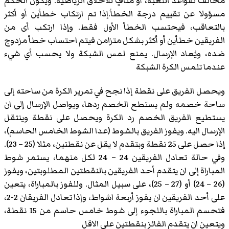
مخالف لقواعد اللعبة، أو منافٍ للأخلاق الرياضية. ويكون الحكم
مسؤولا عن تقييم درجة الخطأ.إذا تم ارتكاب خطأين أو أكثر
بالتعاقب، فيحتسب الخطأ الأول فقط. وإذا ارتكب أى من
الفريقين خطأين أو أكثر بشكل متزامن فيتم احتساب خطأ مزدوج
ضده، ويُعاد الإرسال. يمنع لمس الشبكة ولا يحسب أي شيء
عندما تلمس الكرة الشبكة
ويحصل الفريق على نقطة إذا نجح في تمرير الكرة من ساحته إلى
ساحة خصمه ولم يستطع الخصم ردها، ويواصل الإرسال إلى ان
يستطيع الفريق الخصم رد الكرة ويحصل على نقطة وينتقل
الإرسال اليه. ويفوز الفريق بالشوط (عدا الشوط الخامس الحاسم)،
إذا حصل على 25 نقطة وبتقدم لا يقل عن نقطتين، مثلا (25 – 23).
وفي حالة تعادل الفريقين 24 – 24 لكل منهما، يستمر شوط
المباراة إلى ان يتقدم أحد الفريقين بالنقطتين المطلوبتين، ويفوز
(26 – 24) أو (27 – 25)، على سبيل المثال. وللفوز بالمباراة، يتعين
على أحد الفريقين ان يفوز أربعة اشواط، وإذا تعادل الفريقان 2-2،
فتحسم المباراة باللجوء إلى شوط خامس حاسم من 15 نقطة،
ويتعين ان يتقدم الفائز بنقطتين على الاقل