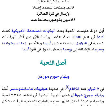
ملعب الكرة الطائرة
لاعب يستعد ليسدد إرسالا
الإرسال في كرة الطائرة.
3 لاعبين يقومون بحائط صد
أول دولة مارست اللعبة بعد
الولايات المتحدة الأمريكية
كانت
كندا
في عام
1900
. تعدّ هذه الرياضة الآن من أكثر الرياضات
شعبية في
البرازيل
، ومعظم دول
أوروبا
وبالأخص
إيطاليا
وهولندا
وصربيا
، بالإضافة إلى
روسيا
وبعض الدول في قارة
آسيا
.
أصل اللعبة
ويليام جورج مورغان
.
[1]
في
9 فبراير
عام
1895م
، في مدينة
هوليوك
،
ماساتشوستس
أنشأ
ويليام جورج مورغان
مدير التربية البدنية في اتحاد YMCA لعبة
رياضية جديدة أطلق عليها اسم
مينتونيت
لتمضية الوقت بشكل