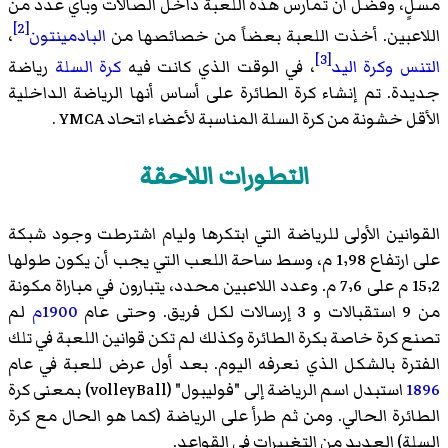
مسلٍ، وفضّل أن تمارس هذه اللعبة داخل الصالات وبأي عدد من
[2]
اللاعبين. أخذت اللعبة بعضاً من خصائصها من
البادمينتون
،
[3]
التنس
وكرة اليد
، في الوقت الذي كانت فيه
كرة السلة
رياضة
جديدة. تم إنشاء كرة الطائرة على أساس أنها الرياضة الداخلية
الأقل خشونة من كرة السلة المناسبة لأعضاء اتحاد YMCA .
التطورات اللاحقة
القوانين الأولى للرياضة التي ابتكرها وليام اشترطت وجود شبكة
على ارتفاع
1٬98 م
، وسط ساحة اللعب التي يجب أن يكون طولها
15٬2 م
على
7٬6 م
. وعدد اللاعبين محدد، يتبارون في مباراة مكونة
من 9 استقبالات و 3 إرسالات لكل فريق. وحتى عام
1900م
لم
تصنع كرة خاصة بكرة الطائرة وكذلك لم تكن قوانين اللعبة في تلك
الفترة بالشكل الذي نعرفه اليوم. بعد أول عرض للعبة في عام
1896
استبدل اسم الرياضة إلى "فوليبول" (volleyBall) بمعنى كرة
الطائرة الحالي. ومن ثم طرأ على الرياضة (كما هو الحال مع كرة
السلة) العديد من التغييرات في القواعد.