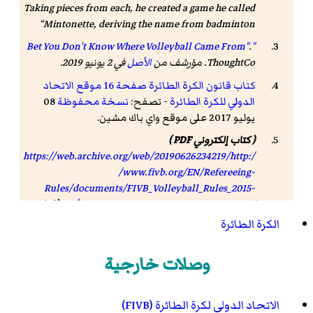
Taking pieces from each, he created a game he called
Mintonette, deriving the name from badminton
.
"Bet You Don't Know Where Volleyball Came From"
ThoughtCo
. مؤرشف من
الأصل
في 2 يونيو 2019
.
كتاب قانون الكرة الطائرة صفحة 16 موقع الاتحاد
الدولي للكرة الطائرة
- تصفح:
نسخة محفوظة
08
يوليو 2017 على موقع واي باك مشين.
( كتاب إلكتروني PDF )
https://web.archive.org/web/20190626234219/http:/
/www.fivb.org/EN/Refereeing-
Rules/documents/FIVB_Volleyball_Rules_2015-
2016_EN_V3_20150205.pdf
. مؤرشف من
الأصل
( كتاب
إلكتروني PDF )
في 26 يونيو 2019.
الكرة الطائرة
وصلات خارجية
الاتحاد الدولي لكرة الطائرة (FIVB)