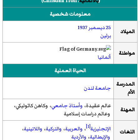
(
بالألمانية
:
Christian Troll
)‏
معلومات شخصية
25 ديسمبر
1937
الميلاد
برلين
مواطنة
ألمانيا
الحياة العملية
المدرسة
جامعة لندن
الأم
عالم عقيدة،
وأستاذ جامعي
، وكاهن كاثوليكي،
المهنة
وعالم دراسات إسلامية
[1]
الإنجليزية
،
والعربية
،
والتركية
،
واللاتينية
،
اللغات
والإيطالية
،
والأردية