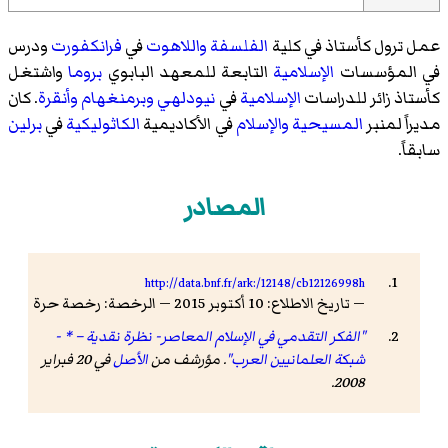
عمل ترول كأستاذ في كلية
الفلسفة
واللاهوت
في
فرانكفورت
ودرس
في المؤسسات
الإسلامية
التابعة للمعهد البابوي
بروما
واشتغل
كأستاذ زائر للدراسات
الإسلامية
في
نيودلهي
وبرمنغهام
وأنقرة
. كان
مديراً لمنبر
المسيحية
والإسلام
في الأكاديمية
الكاثوليكية
في
برلين
سابقاً.
المصادر
http://data.bnf.fr/ark:/12148/cb12126998h
— تاريخ الاطلاع: 10 أكتوبر 2015 — الرخصة: رخصة حرة
"الفكر التقدمي في الإسلام المعاصر- نظرة نقدية – * -
شبكة العلمانيين العرب"
. مؤرشف من
الأصل
في 20 فبراير
2008.