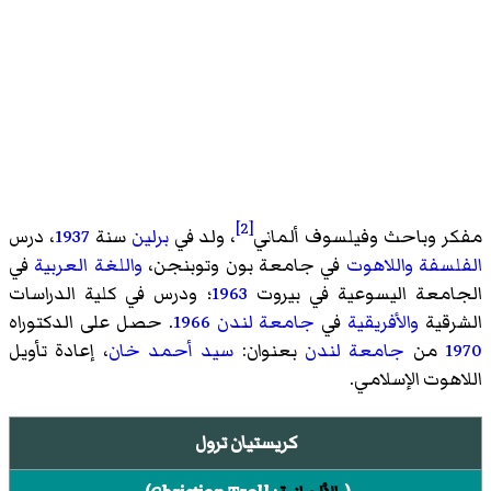
[2]
مفكر وباحث وفيلسوف ألماني
، ولد في
برلين
سنة
1937
، درس
الفلسفة
واللاهوت
في جامعة بون وتوبنجن،
واللغة
العربية
في
الجامعة اليسوعية في بيروت
1963
؛ ودرس في كلية الدراسات
الشرقية
والأفريقية
في
جامعة لندن
1966
. حصل على الدكتوراه
1970
من
جامعة لندن
بعنوان:
سيد أحمد خان
، إعادة تأويل
اللاهوت الإسلامي
.
كريستيان ترول