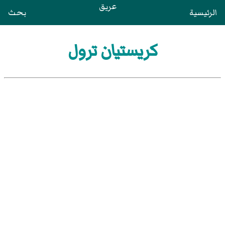
عريق
الرئيسية
بحث
كريستيان ترول