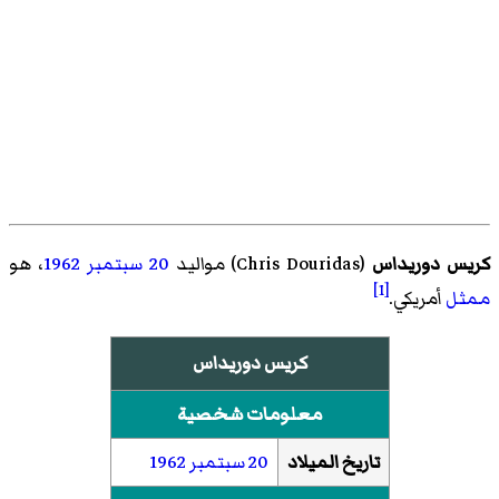
كريس دوريداس
(
Chris Douridas
)‏ مواليد
20 سبتمبر
1962
، هو
[1]
ممثل
أمريكي.
كريس دوريداس
معلومات شخصية
تاريخ الميلاد
20 سبتمبر
1962