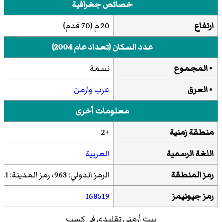
خصائص جغرافية
ارتفاع
20 م (70 قدم)
عدد السكان (تعداد عام 2004)
• المجموع
نسمة
• العرق
عرب
وأرمن
معلومات أخرى
منطقة زمنية
+2
اللغة الرسمية
العربية
رمز المنطقة
الرمز الدولي: 963، رمز المدينة: 41
رمز جيونيمز
168519
بيت أرمني تقليدي في كسب