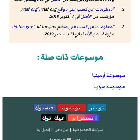
"معلومات عن كسب على موقع viaf.org"
. viaf.org.
مؤرشف من
الأصل
في 4 أكتوبر 2018.
"معلومات عن كسب على موقع id.loc.gov"
. id.loc.gov.
مؤرشف من
الأصل
في 13 ديسمبر 2019.
موسوعات ذات صلة :
موسوعة أرمينيا
موسوعة سوريا
تويتر
يوتيوب
فيسبوك
انستقرام
تيك توك
سياسة الخصوصية
|
من نحن
|
إتصل بنا
تبرع و دعم ❤️ donation