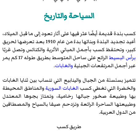
السياحة والتاريخ
كسب بلدة قديمة أيضًا عثر فيها على آثار تعود إلى ما قبل الميلاد،
أعيد تجديد البلدة وبنائها بدءً من عام 1910 بعد تعرضها لحريق
كبير، وتحتفظ كسب بأجمل المباني الأثرية والكنائس وتصل غربًا
برأس البسيط
الرائع على ساحل المتوسط بطريق طوله 17 كم يمر
عبر أجمل المرتفعات الجبلية
والغابات
.
تتميز بسلسلة من الجبال والينابيع التي تنساب بين ثنايا الغابات
والخضرة التي تغطي كسب
الغابات السورية
والمناطق المحيطة
بها وطبيعة صخور جبالها رخامية، وتمتاز بجوها المعتدل
وطبيعتها الساحرة الرائعة وتزدحم صيفا بالسياح والمصطافين
من الدول العربية.
طريق كسب