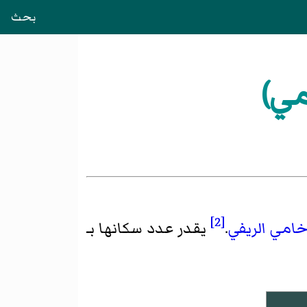
بحث
مي)
[2]
امي الريفي
.
يقدر عدد سكانها بـ