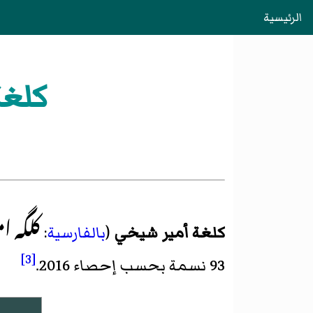
الرئيسية
كلغة
کلگه ا
کلغة أمیر شیخي
(
بالفارسية
:
[3]
93 نسمة بحسب
إحصاء 2016
.