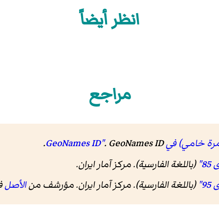
انظر أيضاً
مراجع
في GeoNames ID"
GeoNames ID
.
.
(باللغة الفارسية). مرکز آمار ایران
.
(باللغة الفارسية). مرکز آمار ایران. مؤرشف من
الأصل
في 26