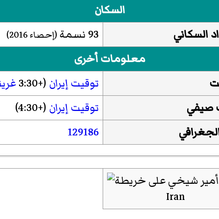
السكان
د السكاني
93 نسمة
(إحصاء
2016
)
معلومات أخرى
ت
توقيت إيران
(+3:30
غري
 صيفي
توقيت إيران
(+4:30)
الجغرافي
129186