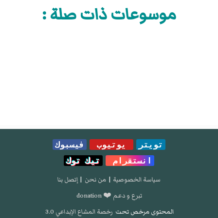
موسوعات ذات صلة :
تويتر
يوتيوب
فيسبوك
انستقرام
تيك توك
سياسة الخصوصية
|
من نحن
|
إتصل بنا
تبرع و دعم ❤️ donation
المحتوى مرخص تحت
رخصة المشاع الإبداعي 3.0