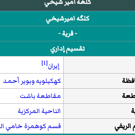
كلغة أمير شيخي
كلگه اميرشيخي
- قرية -
تقسيم إداري
[1]
إيران
فظة
كهكيلويه وبوير أحمد
طعة
مقاطعة باشت
ة
الناحية المركزية
الريفي
قسم كوهمرة خامي الر