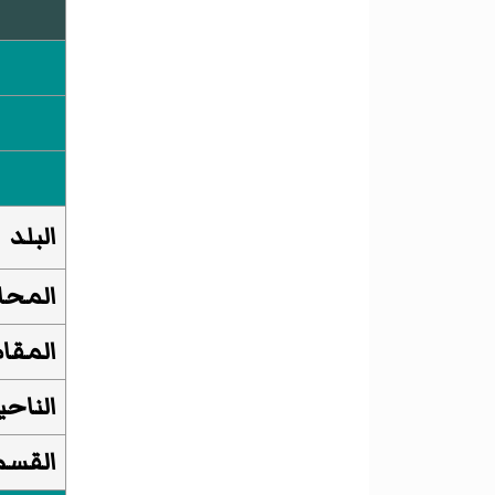
البلد
المحا
المقا
الناحي
القسم 