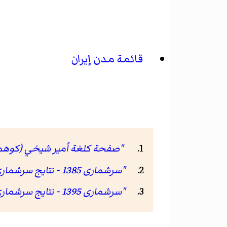
قائمة مدن إيران
"صفحة كلغة أمير شيخي (كوهمرة خامي) 
"سرشماری 1385 - نتایج سرشماری 85"
"سرشماری 1395 - نتایج سرشماری 95"