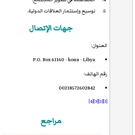
توسيع وإستثمار العلاقات الدولية.
جهات الإتصال
العنوان:
P.O. Box 61160 - houn - Libya
رقم الهاتف:
00218572602842
[4]
[3]
[2]
[1]
مراجع