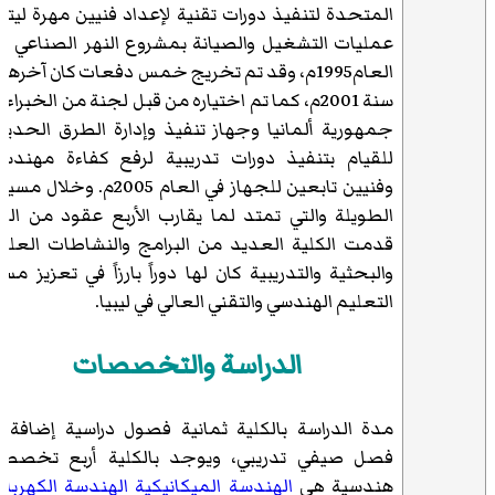
المتحدة لتنفيذ دورات تقنية لإعداد فنيين مهرة ليتول
عمليات التشغيل والصيانة بمشروع النهر الصناعي م
العام1995م، وقد تم تخريج خمس دفعات كان آخرها 
سنة 2001م، كما تم اختياره من قبل لجنة من الخبراء
جمهورية ألمانيا وجهاز تنفيذ وإدارة الطرق الحديد
للقيام بتنفيذ دورات تدريبية لرفع كفاءة مهندس
وفنيين تابعين للجهاز في العام 2005م. وخلال 
الطويلة والتي تمتد لما يقارب الأربع عقود من الز
قدمت الكلية العديد من البرامج والنشاطات العلم
والبحثية والتدريبية كان لها دوراً بارزاً في تعزيز مسي
التعليم الهندسي والتقني العالي في ليبيا.
الدراسة والتخصصات
مدة الدراسة بالكلية ثمانية فصول دراسية إضافة إ
فصل صيفي تدريبي، ويوجد بالكلية أربع تخصص
هندسية هي
الهندسة الميكانيكية
الهندسة الكهربائي