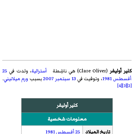
كلير أوليفر
(
Clare Oliver
)‏ هي ناشِطة
أسترالية
، ولدت في
25
أغسطس
1981
، وتوفيت في
13 سبتمبر
2007
بسبب
ورم ميلانيني
.
[4]
[3]
[2]
كلير أوليفر
معلومات شخصية
تاريخ الميلاد
25 أغسطس
1981