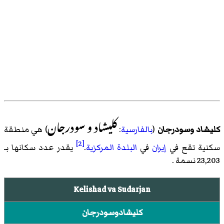
کلیشاد و سودرجان
كليشاد وسودرجان
(
بالفارسية
:
) هي منطقة
[2]
سكنية تقع في
إيران
في
البلدة المركزية
.
يقدر عدد سكانها بـ
23,203 نسمة .
Kelishad va Sudarjan
كليشادوسودرجان