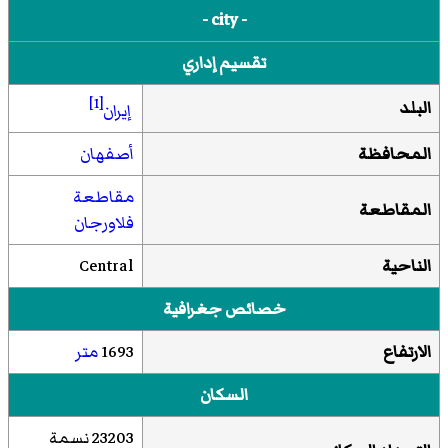
- city -
تقسيم إداري
[1]
البلد
إيران
المحافظة
أصفهان
مقاطعة
المقاطعة
فلاورجان
الناحية
Central
خصائص جغرافية
الارتفاع
1693
متر
السكان
23203 نسمة