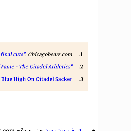
. Chicagobears.com. مؤرشف من
final cuts"
"Cliff Washburn (2017) - Hall of Fame - The Citadel Athletics"
 Blue High On Citadel Sacker
كليف واشبورن
على موقع JustSportsStats.com