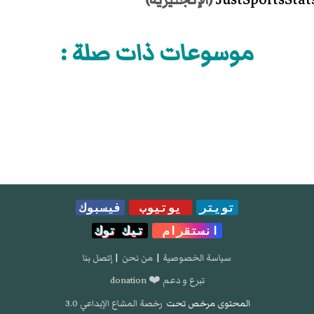
موسوعات ذات صلة :
تويتر
يوتيوب
فيسبوك
انستقرام
تيك توك
سياسة الخصوصية
|
من نحن
|
إتصل بنا
تبرع و دعم ❤️ donation
المحتوى مرخص تحت
رخصة المشاع الإبداعي 3.0