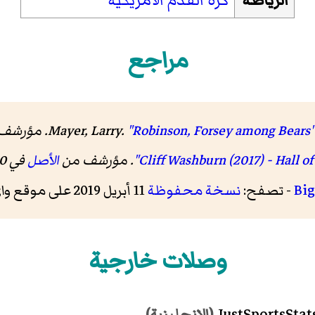
الرياضة
كرة القدم الأمريكية
مراجع
Mayer, Larry.
"Robinson, Forsey among Bears' 
. مؤرشف من
الأصل
في 30 ديسمبر 2018.
Big
- تصفح:
نسخة محفوظة
11 أبريل 2019 على موقع واي باك مشين.
وصلات خارجية
(الإنجليزية)