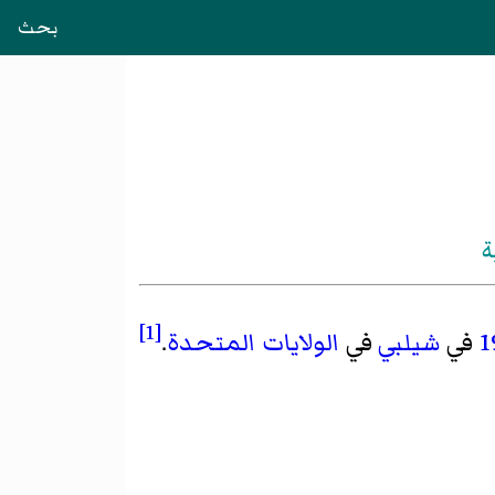
بحث
ة
[1]
1
في
شيلبي
في
الولايات المتحدة
.