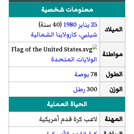
معلومات شخصية
25 يناير
1980
(40 سنة)
الميلاد
شيلبي، كارولاينا الشمالية
مواطنة
الولايات المتحدة
الطول
78
بوصة
الوزن
300
رطل
الحياة العملية
المهنة
لاعب كرة قدم أمريكية