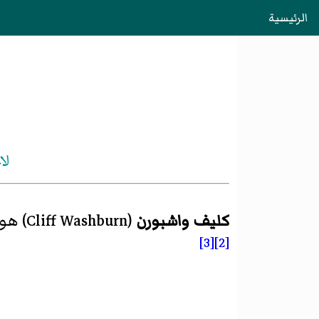
الرئيسية
لا
كليف واشبورن
(
Cliff Washburn
)‏ هو
[3]
[2]