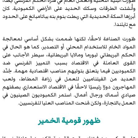
طُورت البنية التحتية والعمل العام في فترة الحكم الفرنسي أيضًا،
وأُنشئت الطرقات وسكك الحديد على الأراضي الكمبودية. كان
أبرزها السكة الحديدية التي ربطت بنوم بنه بباتامبانغ على الحدود
مع تايلندا.
طُورت الصناعة لاحقًا، لكنها صُممت بشكل أساسي لمعالجة
المواد الخام للاستخدام المحلي أو التصدير. كما هو الحال في
الحكم البريطاني لبورما ومالايا البريطانية، سيطر الأجانب على
القوى العاملة في الاقتصاد بسبب التمييز الفرنسي ضد
الكمبوديين فيما يتعلق بتوليهم مناصب اقتصادية مهمة. جُنّد
العديد من الفيتناميين للعمل في زراعة المطاط، ولعب
المهاجرون دورًا رئيسيًا لاحقًا في الاقتصاد الاستعماري بصفتهم
صيادي أسماك ورجال أعمال. استمر الكمبوديون الصينيون في
العمل بالتجارة، ولكن مُنحت المناصب العليا للفرنسيين.
ظهور قومية الخمير