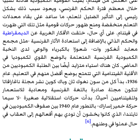
على العكس من فيتنام، بقيت القومية الكمبودية هادئة نسبيًا
خلال معظم فترة الحكم الفرنسي، ويعود سبب ذلك بشكل
رئيسي إلى التأثير الضئيل للعلم، ما ساعد على بقاء معدلات
التعلم منخفضة ومنع ظهور حركات قومية مثل تلك التي ظهرت
في فيتنام. على أي حال، خلقت الأفكار الغربية عن
الديمقراطية
والحكم الذاتي بالإضافة إلى استعادة الآثار الفرنسية -مثل مجمع
معابد أنغكور وات- شعورًا بالكبرياء والوعي لدى النخبة
الكمبودية الفرنسية المتعلمة بالوضع القوي لكمبوديا في
الماضي. كان هناك استياء متزايد أيضًا بين الطلبة الكمبوديين من
الأقلية الفيتنامية التي تتمتع بوضع أفضل منهم في التعليم. عام
1936، بدأ كل من سون نغوك ثان وباك كوين نشر مجلة ناغارافاتا
لتكون مجلة صادرة باللغة الفرنسية ومعادية للاستعمار
وللفيتناميين أحيانًا. بدأت حركات استقلالية صغيرة -لا سيما
حركة خمير إساراك- بالتطور عام 1940 بين صفوف الكمبوديين في
تايلندا، الذي كانوا يخشون أن تودي بهم أفعالهم إلى العقاب في
[6]
حال عملوا في وطنهم.