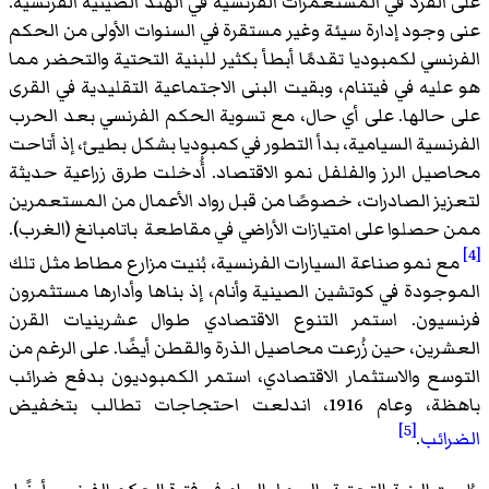
على الفرد في المستعمرات الفرنسية في الهند الصينية الفرنسية.
عنى وجود إدارة سيئة وغير مستقرة في السنوات الأولى من الحكم
الفرنسي لكمبوديا تقدمًا أبطأ بكثير للبنية التحتية والتحضر مما
هو عليه في فيتنام، وبقيت البنى الاجتماعية التقليدية في القرى
على حالها. على أي حال، مع تسوية الحكم الفرنسي بعد الحرب
الفرنسية السيامية، بدأ التطور في كمبوديا بشكل بطيئ، إذ أتاحت
محاصيل الرز والفلفل نمو الاقتصاد. أُدخلت طرق زراعية حديثة
لتعزيز الصادرات، خصوصًا من قبل رواد الأعمال من المستعمرين
ممن حصلوا على امتيازات الأراضي في مقاطعة باتامبانغ (الغرب).
[4]
مع نمو صناعة السيارات الفرنسية، بُنيت مزارع مطاط مثل تلك
الموجودة في كوتشين الصينية وأنام، إذ بناها وأدارها مستثمرون
فرنسيون. استمر التنوع الاقتصادي طوال عشرينيات القرن
العشرين، حين زُرعت محاصيل الذرة والقطن أيضًا. على الرغم من
التوسع والاستثمار الاقتصادي، استمر الكمبوديون بدفع ضرائب
باهظة، وعام 1916، اندلعت احتجاجات تطالب بتخفيض
[5]
الضرائب
.