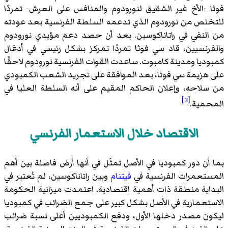
فوثا -الأخ غير الشقيق لنورودوم والمنافس على العرش- تمردًا
للتخلص من نورودوم الذي تدعمه السلطة الفرنسية بعد عودته
من النفي في راتاناكوسين. بعد أن حصد دعم مؤيدي نورودوم
والفرنسيين، قاد سي فوثا تمردًا تمركز بشكل رئيسي في أدغال
كمبوديا ومدينة كامبوت. ساعدت القوات الفرنسية نورودوم لاحقًا
على هزيمة سي فوثا، بعد الموافقة على تجريد الشعب الكمبودي
من سلاحه، وإعلان الحاكم المقيم على أنه السلطة العليا في
[3]
المحمية.
الاقتصاد خلال الاستعمار الفرنسي
بما أن دور كمبوديا في الأصل تمثّل في أنها أرض فاصلة بين أهم
المستعمرات الفرنسية في
فيتنام
وبين راتاناكوسين، لم تُعتبر في
البداية منطقة ذات أهمية اقتصادية. اعتمدت ميزانية الحكومة
الاستعمارية في الأصل بشكل كبير على جمع الضرائب في كمبوديا
ليكون مصدر دخلها الأول، ودفع الكمبوديين أعلى نسبة ضرائب