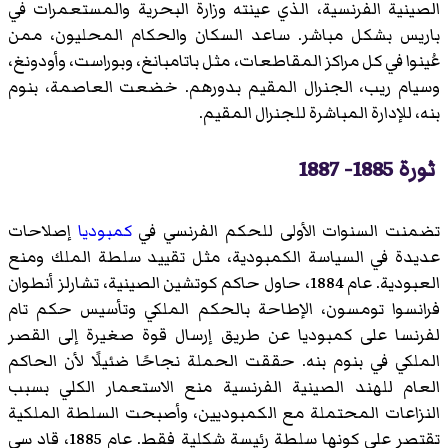
الصينية الفرنسية، الذي عينته وزارة البحرية والمستعمرات في
باريس بشكل مباشر. ساعد السكان والحكام المحليون، ممن
عُينوا في كل مراكز المقاطعات، مثل باتامبانغ، وبوراست، وأودونغ،
وسيام ريب، الجنرال المقيم بدورهم. خضعت العاصمة، بنوم
بنه، للإدارة المباشرة للجنرال المقيم.
ثورة 1885- 1887
تضمنت السنوات الأولى للحكم الفرنسي في
كمبوديا
إصلاحات
عديدة في السياسة الكمبودية، مثل تقييد سلطة الملك ومنع
العبودية. عام 1884، حاول حاكم كوتشين الصينية، تشارلز أنطوان
فرانسوا تومسون، الإطاحة بالحكم الملكي وتأسيس حكم تام
لفرنسا على كمبوديا عن طريق إرسال قوة صغيرة إلى القصر
الملكي في بنوم بنه. حققت الحملة نجاحًا ضئيلًا لأن الحاكم
العام للهند الصينية الفرنسية منع الاستعمار الكلي بسبب
النزاعات المحتملة مع الكمبوديين، وأصبحت السلطة الملكية
تقتصر على كونها سلطة رئيسة شكلية فقط. عام 1885، قاد سي