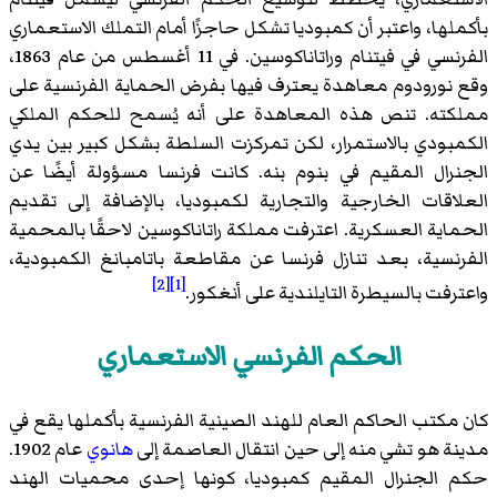
بأكملها، واعتبر أن كمبوديا تشكل حاجزًا أمام التملك الاستعماري
الفرنسي في فيتنام وراتاناكوسين. في 11 أغسطس من عام 1863،
وقع نورودوم معاهدة يعترف فيها بفرض الحماية الفرنسية على
مملكته. تنص هذه المعاهدة على أنه يُسمح للحكم الملكي
الكمبودي بالاستمرار، لكن تمركزت السلطة بشكل كبير بين يدي
الجنرال المقيم في بنوم بنه. كانت فرنسا مسؤولة أيضًا عن
العلاقات الخارجية والتجارية لكمبوديا، بالإضافة إلى تقديم
الحماية العسكرية. اعترفت مملكة راتاناكوسين لاحقًا بالمحمية
الفرنسية، بعد تنازل فرنسا عن مقاطعة باتامبانغ الكمبودية،
[2]
[1]
واعترفت بالسيطرة التايلندية على أنغكور.
الحكم الفرنسي الاستعماري
كان مكتب الحاكم العام للهند الصينية الفرنسية بأكملها يقع في
مدينة هو تشي منه إلى حين انتقال العاصمة إلى
هانوي
عام 1902.
حكم الجنرال المقيم كمبوديا، كونها إحدى محميات الهند