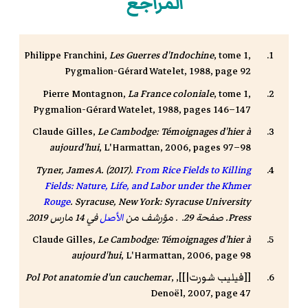
المراجع
Philippe Franchini,
Les Guerres d'Indochine
, tome 1,
Pygmalion-Gérard Watelet, 1988, page 92
Pierre Montagnon
,
La France coloniale
, tome 1,
Pygmalion-Gérard Watelet, 1988, pages 146–147
Claude Gilles,
Le Cambodge: Témoignages d'hier à
aujourd'hui
, L'Harmattan, 2006, pages 97–98
Tyner, James A. (2017).
From Rice Fields to Killing
Fields: Nature, Life, and Labor under the Khmer
Rouge
. Syracuse, New York: Syracuse University
Press. صفحة 29. . مؤرشف من
الأصل
في 14 مارس 2019.
Claude Gilles,
Le Cambodge: Témoignages d'hier à
aujourd'hui
, L'Harmattan, 2006, page 98
[[فيليب شورت|]],
,
Pol Pot anatomie d'un cauchemar
Denoël, 2007, page 47