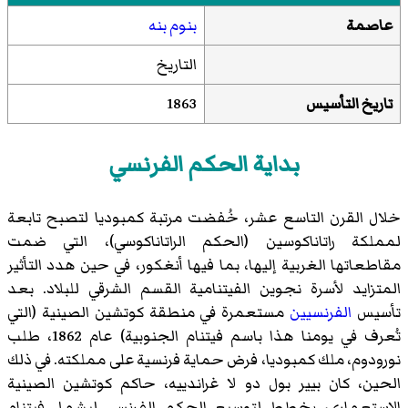
عاصمة
بنوم بنه
التاريخ
تاريخ التأسيس
1863
بداية الحكم الفرنسي
خلال القرن التاسع عشر، خُفضت مرتبة كمبوديا لتصبح تابعة
لمملكة راتاناكوسين (الحكم الراتاناكوسي)، التي ضمت
مقاطعاتها الغربية إليها، بما فيها أنغكور، في حين هدد التأثير
المتزايد لأسرة نجوين الفيتنامية القسم الشرقي للبلاد. بعد
تأسيس
الفرنسيين
مستعمرة في منطقة كوتشين الصينية (التي
تُعرف في يومنا هذا باسم فيتنام الجنوبية) عام 1862، طلب
نورودوم، ملك كمبوديا، فرض حماية فرنسية على مملكته. في ذلك
الحين، كان بيير بول دو لا غراندييه، حاكم كوتشين الصينية
الاستعماري، يخطط لتوسيع الحكم الفرنسي ليشمل فيتنام