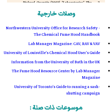
Pickard, Quentin (2002). "Laboratories".
The
Architects' Handbook
. Oxford, England: Wiley-
وصلات خارجية
Blackwell. صفحة 228. .
Northwestern University Office for Research Safety -
The Chemical Fume Hood Handbook
Lab Manager Magazine: CAV, RAV & VAV
University of Louisville's Chemical Hood User's Guide
Information from the University of Bath in the UK
The Fume Hood Resource Center by Lab Manager
Magazine
University of Toronto's Guide to running a sash-
shutting campaign
موسوعات ذات صلة :