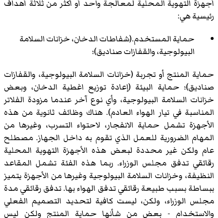
أجهزة التهوية المحلية لمعالجة واحد أو أكثر من ثلاثة أهداف
رئيسية هي:
حماية المستخدم.(شفاطات الدخان، خزانات السلامة
البيولوجية، والقفازات صناديق)؛
حماية المنتج أو تجربة (خزانات السلامة البيولوجية، والقفازات
صناديق)؛ حماية البيئة (إعادة توزيع اغطية الدخان، وبعض
خزانات السلامة البيولوجية، وأي نوع آخر عندما مزودة الفلاتر
المناسبة في تيار الهواء العادم). هناك وظائف ثانوية من هذه
الأجهزة تشمل حماية الانفجار، لاحتواء التسرب، وغيرها من
المهام الضرورية للعمل الذي تقوم به داخل الجهاز. مصطلح
عام ولكن غير محددة لبعض هذه الأجهزة التهوية المحلية
رقائقي تدفق مجلس الوزراء. ربما هذه الفئة تشمل المقاعد
النظيفة، وخزانات السلامة البيولوجية وغيرها من الأجهزة يتميز
ببساطة بسبب طبيعة رقائقي تدفق الهواء بها. تدفق رقائقي مدة
مجلس الوزراء، ولكن، ليست كافية لتحديد التصميم الفعلي
والاستخدام - بعض من شأنها حماية المنتج ولكن ليس