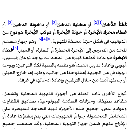
[2]
[2]
[2]
[1]
كُمَّةُ الدُّخان
أو
مخلية الدخان
أو
داخونة الدخين
أو
غطاء محرك الأبخرة
أو
خزانة الأبخرة
أو
دولاب الأبخرة
هو نوع من
[5]
[4]
[3]
الدواليب في شكل خزنة مغلقة للتهوية.
وهو جهاز مصمم
[6]
للحد من التعرض إلى الأبخرة الخطرة أو الضارة، أو الغبار.
غطاء
الابخرة
هو عادة قطعة كبيرة من المعدات، يوجد نوعان رئيسيان،
أنبوبي وإعادة تدوير. المبدأ هو نفسه بالنسبة لكلا النوعين: ويوجه
الهواء في من الجبهة (مفتوحة) من جانب، وطرد إما خارج المبنى
أو جعلها آمنة من خلال الترشيح وإعادة ادخالها في غرفة.
أنواع الأخرى ذات الصلة من أجهزة التهوية المحلية وتشمل:
مقاعد نظيفة، وخزانات السلامة البيولوجية، صناديق القفازات
وعوادم غص. جميع هذه الأجهزة تلبية الحاجة للسيطرة على
المخاطر المحمولة جوا أو المهيجات التي يتم إنشاؤها عادة أو
الإفراج عنهم ضمن جهاز التهوية المحلية. وقد صممت جميع