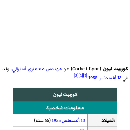
كوربيت ليون
(
Corbett Lyon
)‏ هو
مهندس معماري
أسترالي
، ولد
[3]
[2]
[1]
في
13 أغسطس
1955
.
كوربيت ليون
معلومات شخصية
الميلاد
13 أغسطس
1955
(65 سنة)