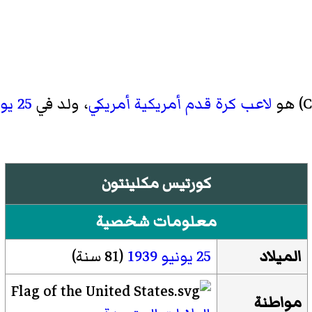
C
)‏ هو
لاعب كرة قدم أمريكية
أمريكي
، ولد في
25 يونيو
كورتيس مكلينتون
معلومات شخصية
الميلاد
25 يونيو
1939
(81 سنة)
مواطنة