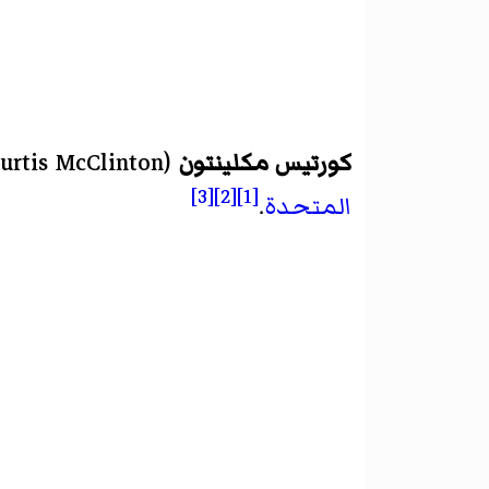
كورتيس مكلينتون
(
urtis McClinton
[3]
[2]
[1]
المتحدة
.