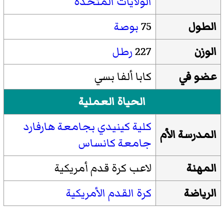
الولايات المتحدة
الطول
75
بوصة
الوزن
227
رطل
عضو في
كابا ألفا بسي
الحياة العملية
كلية كينيدي بجامعة هارفارد
المدرسة الأم
جامعة كانساس
المهنة
لاعب كرة قدم أمريكية
الرياضة
كرة القدم الأمريكية