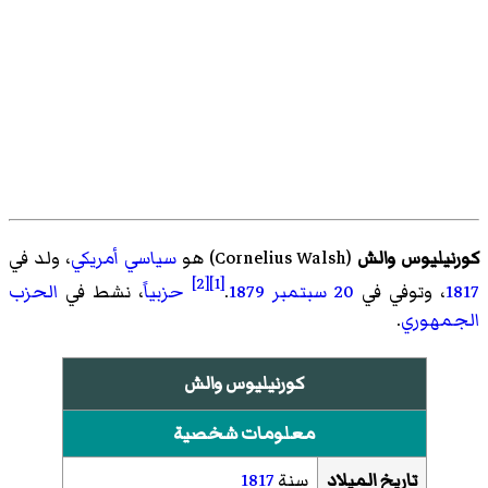
كورنيليوس والش
(
Cornelius Walsh
)‏ هو
سياسي
أمريكي
، ولد في
[2]
[1]
1817
، وتوفي في
20 سبتمبر
1879
.
حزبياً
، نشط في
الحزب
الجمهوري
.
كورنيليوس والش
معلومات شخصية
تاريخ الميلاد
سنة
1817