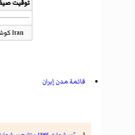
توقيت صيف
قائمة مدن إيران
"سرشماری 1385 - نتایج سرشماری 85"