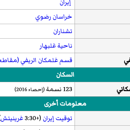
إيران
خراسان رضوي
تشناران
ناحية غلبهار
في
قسم غلمكان الريفي (مقاطعة
السكان
كاني
123 نسمة
(إحصاء
2016
)
معلومات أخرى
توقيت إيران
(+3:30
غرينيتش
)