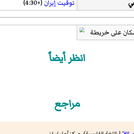
ي
توقيت إيران
(+4:30)
انظر أيضاً
مراجع
(باللغة الفارسية). مرکز آمار ایران
.