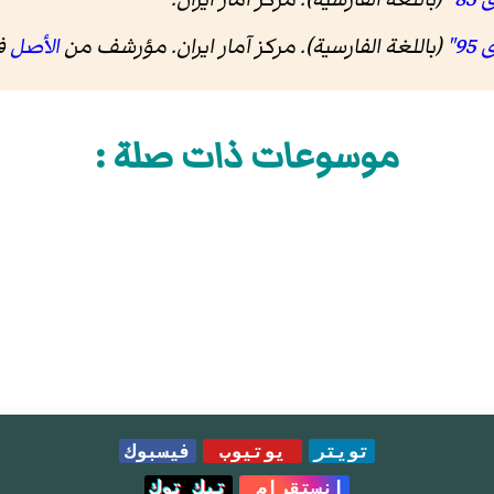
(باللغة الفارسية). مرکز آمار ایران. مؤرشف من
الأصل
في 26
موسوعات ذات صلة :
تويتر
يوتيوب
فيسبوك
انستقرام
تيك توك