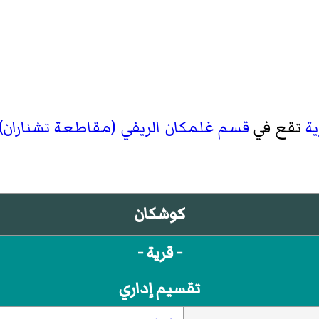
ية
تقع في
قسم غلمكان الريفي (مقاطعة تشناران)
كوشكان
- قرية -
تقسيم إداري