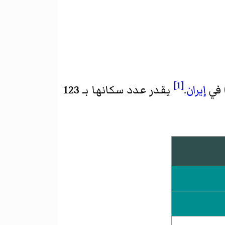
[1]
في
إيران
.
يقدر عدد سكانها بـ 123