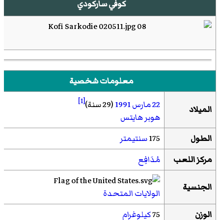
كوفي ساركودي
معلومات شخصية
[1]
22 مارس
1991
(29 سنة)
الميلاد
هوبر هايتس
الطول
175
سنتيمتر
مركز اللعب
مُدَافِع
الجنسية
الولايات المتحدة
الوزن
75
كيلوغرام