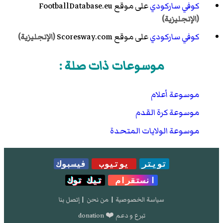
كوفي ساركودي
على موقع FootballDatabase.eu
(الإنجليزية)
كوفي ساركودي
على موقع Scoresway.com
(الإنجليزية)
موسوعات ذات صلة :
موسوعة أعلام
موسوعة كرة القدم
موسوعة الولايات المتحدة
تويتر
يوتيوب
فيسبوك
انستقرام
تيك توك
سياسة الخصوصية
|
من نحن
|
إتصل بنا
تبرع و دعم ❤️ donation