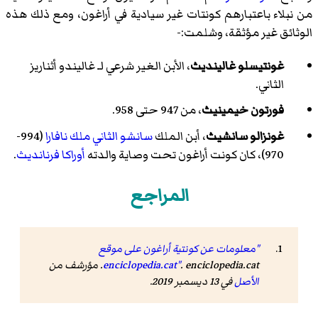
من نبلاء باعتبارهم كونتات غير سيادية في أراغون، ومع ذلك هذه
الوثائق غير مؤثقة، وشلمت:-
غونتيسلو غالينديث
، الأبن الغير شرعي لـ غاليندو أثناريز
الثاني.
فورتون خيمينيث
، من 947 حتى 958.
غونزالو سانشيث
، أبن الملك
سانشو الثاني ملك نافارا
(994-
970)، كان كونت أراغون تحت وصاية والدته
أوراكا فرنانديث
.
المراجع
"معلومات عن كونتية أراغون على موقع
. enciclopedia.cat. مؤرشف من
enciclopedia.cat"
الأصل
في 13 ديسمبر 2019.