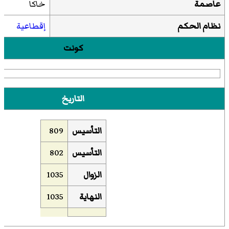
عاصمة
خاكا
نظام الحكم
إقطاعية
كونت
التاريخ
التأسيس
809
التأسيس
802
الزوال
1035
النهاية
1035