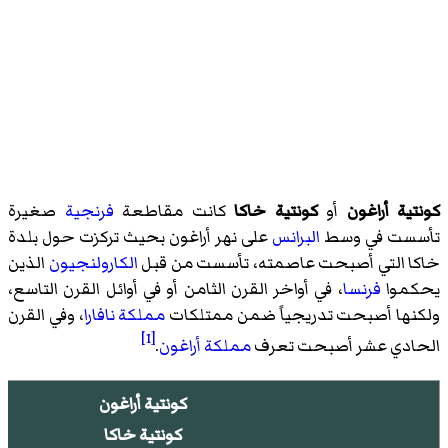
كونتية أراغون
أو
كونتية خاكا
كانت مقاطعة
فرنجية
صغيرة
تأسست في وسط
البرانس
على
نهر أراغون
بحيث تركزت حول بلدة
خاكا
التي أصبحت عاصمته، تأسست من قبل
الكارولنجيون
الذين
يحكموا
فرنسا
، في أواخر القرن الثامن أو في أوائل القرن التاسع،
ولكنها أصبحت تدريجياً ضمن ممتلكات
مملكة نافارا
، وفي القرن
[1]
الحادي عشر أصبحت تعرف
مملكة أراغون
.
كونتية أراغون
كونتية خاكا