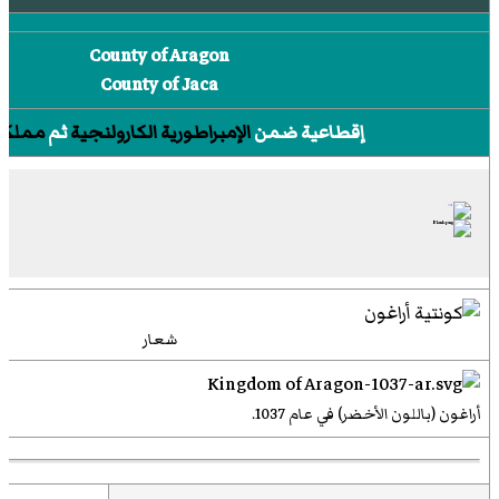
County of Aragon
County of Jaca
إقطاعية ضمن
الإمبراطورية الكارولنجية
ثم
مملكة 
شعار
أراغون (باللون الأخضر) في عام 1037.