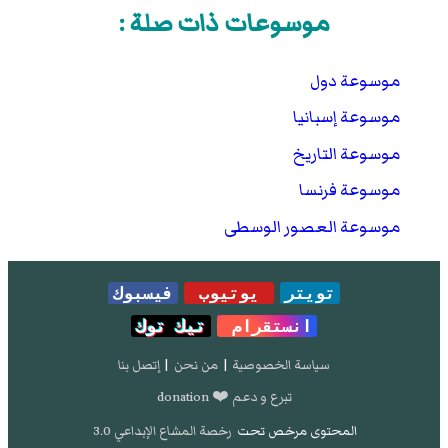
موسوعات ذات صلة :
موسوعة دول
موسوعة إسبانيا
موسوعة التاريخ
موسوعة فرنسا
موسوعة العصور الوسطى
تويتر
يوتيوب
فيسبوك
انستقرام
تيك توك
سياسة الخصوصية
|
من نحن
|
إتصل بنا
تبرع و دعم ❤️ donation
المحتوى مرخص تحت
رخصة المشاع الإبداعي 3.0