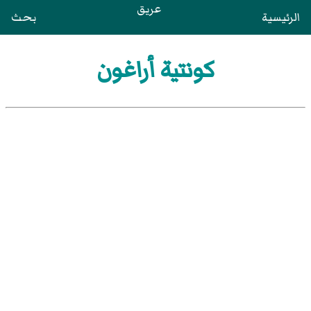
عريق
الرئيسية
بحث
كونتية أراغون