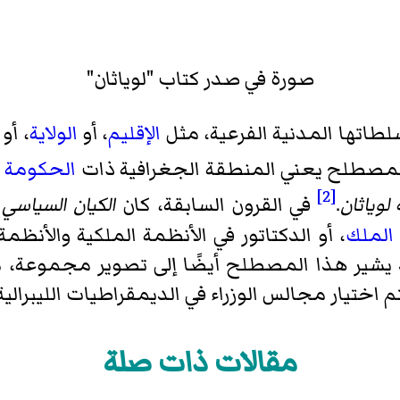
صورة في صدر كتاب "لوياثان"
طاتها المدنية الفرعية، مثل
الإقليم
، أو
الولاية
، أو
المصطلح يعني المنطقة الجغرافية ذات
الحكومة
ا
[2]
ه
لوياثان
.
في القرون السابقة، كان
الكيان السياسي
ي
الملك
، أو الدكتاتور في الأنظمة الملكية والأنظم
 يشير هذا المصطلح أيضًا إلى تصوير مجموعة، م
تم اختيار مجالس الوزراء في الديمقراطيات الليبرالية
مقالات ذات صلة