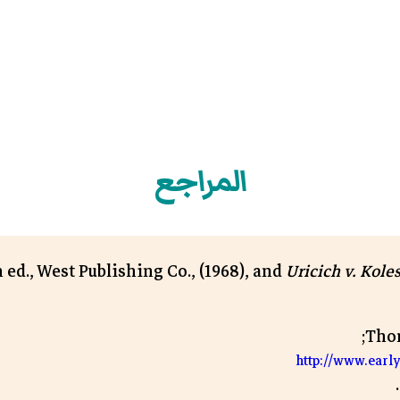
المراجع
h ed., West Publishing Co., (1968), and
Uricich v. Kole
Tho
http://www.earl