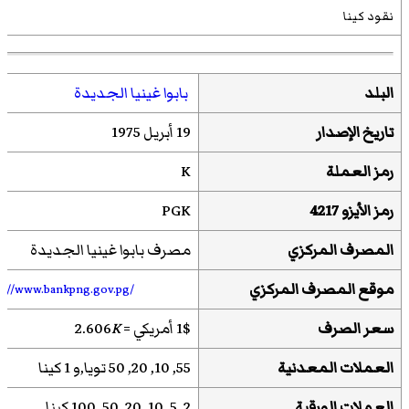
نقود كينا
البلد
بابوا غينيا الجديدة
تاريخ الإصدار
19 أبريل 1975
رمز العملة
K
رمز
الأيزو 4217
PGK
المصرف المركزي
مصرف بابوا غينيا الجديدة
موقع المصرف المركزي
tp://www.bankpng.gov.pg/
سعر الصرف
1$ أمريكي = 2.606
K
العملات المعدنية
55, 10, 20, 50 تويا,و 1 كينا
العملات الورقية
2, 5, 10, 20, 50, 100 كينا