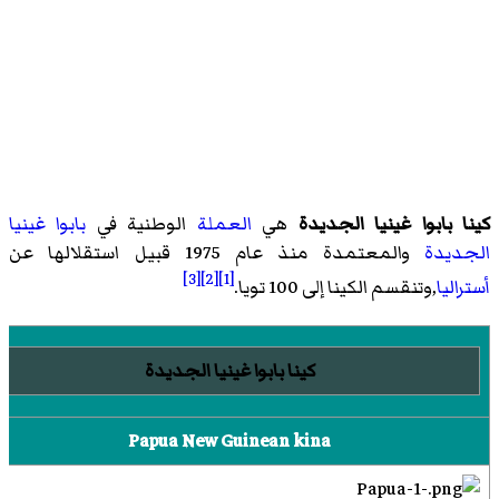
كينا بابوا غينيا الجديدة
هي
العملة
الوطنية في
بابوا غينيا
الجديدة
والمعتمدة منذ عام 1975 قبيل استقلالها عن
[3]
[2]
[1]
أستراليا
,وتنقسم الكينا إلى 100 تويا.
كينا بابوا غينيا الجديدة
Papua New Guinean kina