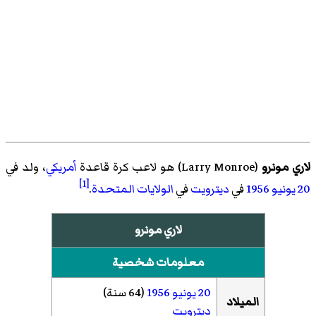
لاري مونرو
(
Larry Monroe
)‏ هو لاعب كرة قاعدة
أمريكي
، ولد في
[1]
20 يونيو
1956
في
ديترويت
في
الولايات المتحدة
.
لاري مونرو
معلومات شخصية
20 يونيو
1956
(64 سنة)
الميلاد
ديترويت