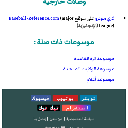
وصلات خارجية
لاري مونرو
على موقع
(major
Baseball-Reference.com
league)
(الإنجليزية)
موسوعات ذات صلة :
موسوعة كرة القاعدة
موسوعة الولايات المتحدة
موسوعة أعلام
تويتر
يوتيوب
فيسبوك
انستقرام
تيك توك
سياسة الخصوصية
|
من نحن
|
إتصل بنا