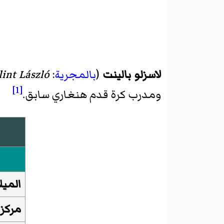
لاسزلو بالينت
(
بالمجرية
:
lint László
[1]
ومدرب كرة قدم هنغاري سابق.
الميل
مركز