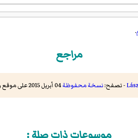
.
مراجع
Lász
- تصفح:
نسخة محفوظة
04 أبريل 2015 على موقع واي باك مشين.
موسوعات ذات صلة :