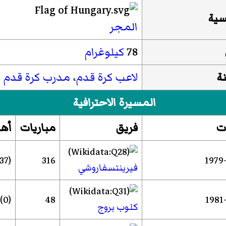
سية
المجر
78
كيلوغرام
ة
لاعب كرة قدم
،
مدرب كرة قدم
المسيرة الاحترافية
ت
فريق
مباريات
أه
(37)
316
فيرينتسفاروشي
(0)
48
كلوب بروج