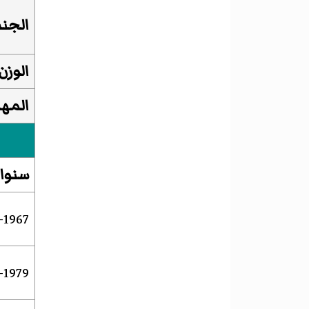
الجن
الوزن
المهن
سنوا
1967–1979
1979–1981