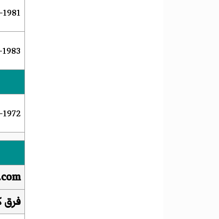
1981–1983
1983–1984
1972–1982
a.com
فرق ك