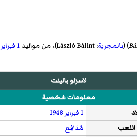
Bá
)‏ (
بالمجرية
:
László Bálint
)، من مواليد
1 فبراير
لاسزلو بالينت
معلومات شخصية
اد
1 فبراير
1948
 اللعب
مُدَافِع