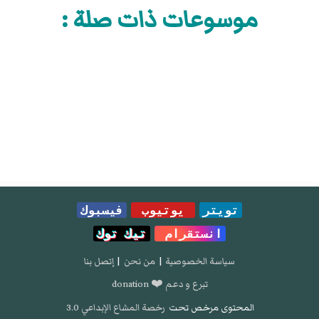
موسوعات ذات صلة :
تويتر
يوتيوب
فيسبوك
انستقرام
تيك توك
سياسة الخصوصية
|
من نحن
|
إتصل بنا
تبرع و دعم ❤️ donation
المحتوى مرخص تحت
رخصة المشاع الإبداعي 3.0