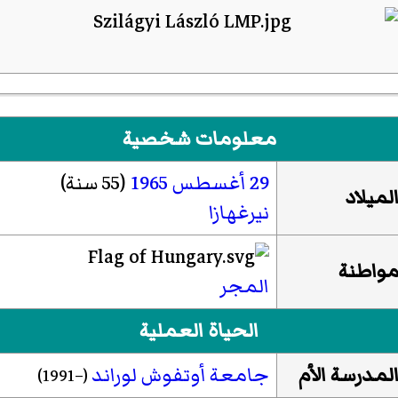
معلومات شخصية
29 أغسطس
1965
(55 سنة)
لميلاد
نيرغهازا
واطنة
المجر
الحياة العملية
لمدرسة الأم
جامعة أوتفوش لوراند
(–1991)