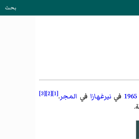
بحث
[3]
[2]
[1]
1965
في
نيرغهازا
في
المجر
.
.