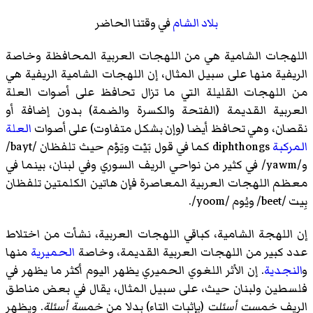
بلاد الشام
في وقتنا الحاضر
اللهجات الشامية هي من اللهجات العربية المحافظة وخاصة
الريفية منها على سبيل المثال، إن اللهجات الشامية الريفية هي
من اللهجات القليلة التي ما تزال تحافظ على أصوات العلة
العربية القديمة (الفتحة والكسرة والضمة) بدون إضافة أو
نقصان، وهي تحافظ أيضا (وإن بشكل متفاوت) على أصوات
العلة
المركبة
diphthongs كما في قول بَيْت ويَوْم حيث تلفظان /bayt/
و/yawm/ في كثير من نواحي الريف السوري وفي لبنان، بينما في
معظم اللهجات العربية المعاصرة فإن هاتين الكلمتين تلفظان
بِيت /beet/ ويُوم /yoom/.
إن اللهجة الشامية، كباقي اللهجات العربية، نشأت من اختلاط
عدد كبير من اللهجات العربية القديمة، وخاصة
الحميرية
منها
و
النجدية
. إن الأثر اللغوي الحميري يظهر اليوم أكثر ما يظهر في
فلسطين ولبنان حيث، على سبيل المثال، يقال في بعض مناطق
الريف
خمست أسئلت
(بإثبات التاء) بدلا من
خمسة أسئلة
. ويظهر