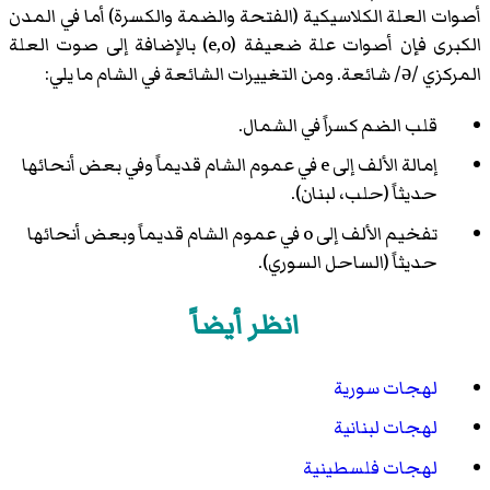
أصوات العلة الكلاسيكية (الفتحة والضمة والكسرة) أما في المدن
الكبرى فإن أصوات علة ضعيفة (e,o) بالإضافة إلى صوت العلة
المركزي /ə/ شائعة. ومن التغييرات الشائعة في الشام ما يلي:
قلب الضم كسراً في الشمال.
إمالة الألف إلى e في عموم الشام قديماً وفي بعض أنحائها
حديثاً (حلب، لبنان).
تفخيم الألف إلى o في عموم الشام قديماً وبعض أنحائها
حديثاً (الساحل السوري).
انظر أيضاً
لهجات سورية
لهجات لبنانية
لهجات فلسطينية