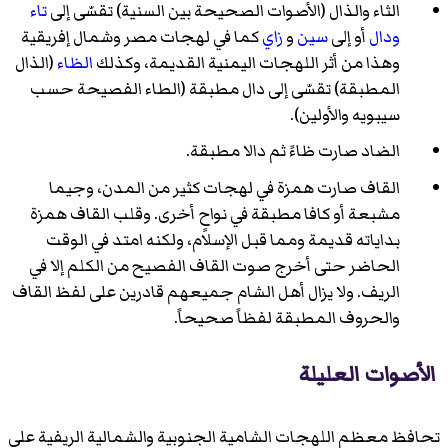
الثاء والذال (الأصوات الصحيحة بين السنية) تقسّى إلى
تاء
ودال
أو إلى
سين
و
زاي
كما في لهجات مصر وشمال إفريقية
وهذا من أثر اللهجات اليمنية القديمة، وكذلك
الظاء
(الذال
المطبقة) تقسّى إلى دال مطبقة (الطاء الفصيحة حسب
سيبويه والأولين).
الضاد صارت ظاءً ثم دالا مطبقة.
القاف صارت همزة في لهجات كثير من المدن، وجيما
مشبعة أو كافا مطبقة في نواحٍ أخرى. وقلب القاف همزة
بداياته قديمة ومما قبل الإسلام، ولكنه امتد في الوقت
الحاضر حتى أخرج صوت القاف الفصيح من الكلم إلا في
الريف. ولا يزال أهل الشام جميعهم قادرين على لفظ القاف
والحروف المطبقة لفظاً صحيحاً.
الأصوات العليلة
تحافظ معظم اللهجات الشامية الجنوبية والشمالية الريفية على