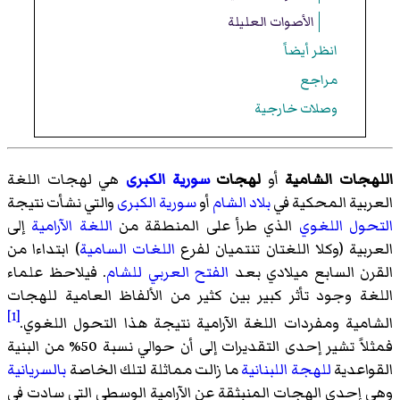
الأصوات العليلة
انظر أيضاً
مراجع
وصلات خارجية
اللهجات الشامية
أو
لهجات
سورية الكبرى
هي لهجات اللغة
العربية المحكية في
بلاد الشام
أو
سورية الكبرى
والتي نشأت نتيجة
التحول اللغوي
الذي طرأ على المنطقة من
اللغة الآرامية
إلى
العربية (وكلا اللغتان تنتميان لفرع
اللغات السامية
) ابتداءا من
القرن السابع ميلادي بعد
الفتح العربي للشام
. فيلاحظ علماء
اللغة وجود تأثر كبير بين كثير من الألفاظ العامية للهجات
[1]
الشامية ومفردات اللغة الآرامية نتيجة هذا التحول اللغوي.
فمثلاً تشير إحدى التقديرات إلى أن حوالي نسبة 50% من البنية
القواعدية
للهجة اللبنانية
ما زالت مماثلة لتلك الخاصة
بالسريانية
وهي إحدى الهجات المنبثقة عن الآرامية الوسطى التي سادت في