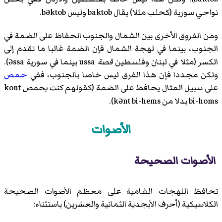
نواحي سورية (كحلب مثلا) يقال baktob وليس bəktob.
ومن الفروق الأخرى بين الشمال والجنوب الحفاظ على الضمة في
الجنوب، بينما في لهجة الشمال فإن الضمة غالبا ما تقدم إلى
الكسر (مثلا في لبنان وفلسطين
قصة
ussa بينما في سورية əssa).
ولكن مجددا فإن هذا الفرق ليس خاصا بالجنوب، ففي
حمص
على سبيل المثال يحافظ على الضمة (كقولهم
كنت بحمص
kont
bi-homs بدلا من kənt bi-hems).
الأصوات
الأصوات الصحيحة
تحافظ اللهجات الشامية على معظم الأصوات الصحيحة
الكلاسيكية (أحرف الأبجدية الثمانية والعشرين) باستثناء: