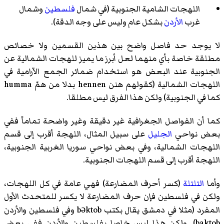
اللهجات الشامية الجنوبية (في شمال
فلسطين
وشمال
غرب
الأردن
بشكل عام وليس على وجه الدقة).
لا يوجد حد فاصل واضح بين هذين القسمين ولا خصائص
مطلقة خاصة بأي منهما لعل أبرز ما يميز للهجات الشمالية عن
الجنوبية عند البعض هو استخدام ضمائر الجمع الآرامية في
اللهجات الشمالية (كقولهم هنن hennen بدلا من همّ humma
كما في الجنوبية) ولكن هذا الفرق ليس مطلقا.
كما أن الفواصل الجغرافية غير دقيقة وغير واضحة تماماً ففي
بعض نواحي
الجليل
على سبيل المثال، اللهجة أقرب إلى قسم
اللهجات الشمالية، وفي بعض نواحي سوريا الغربية الجنوبية،
اللهجة أقرب إلى قسم اللهجات الجنوبية.
وأما
التلتلة
(كسر أحرف المضارعة) فهي عامة في كل اللهجات،
ولكن في فلسطين فإن حرف المضارعة لا يكسر للمتحدث الأول
المفرد (مثلا في دمشق يقال بكتب bəktob وفي فلسطين والأردن
baktob). ولكن هذا ليس خاصا بفلسطين والأردن ففي بعض