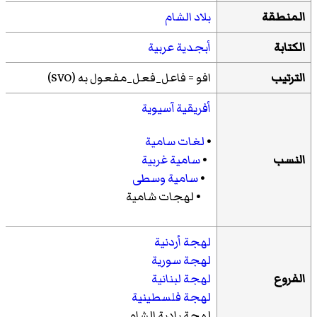
المنطقة
بلاد الشام
الكتابة
أبجدية عربية
الترتيب
افو = فاعل_فعل_مفعول به (SVO)
أفريقية آسيوية
•
لغات سامية
النسب
•
سامية غربية
•
سامية وسطى
•
لهجات شامية
لهجة أردنية
لهجة سورية
الفروع
لهجة لبنانية
لهجة فلسطينية
لهجة بادية الشام