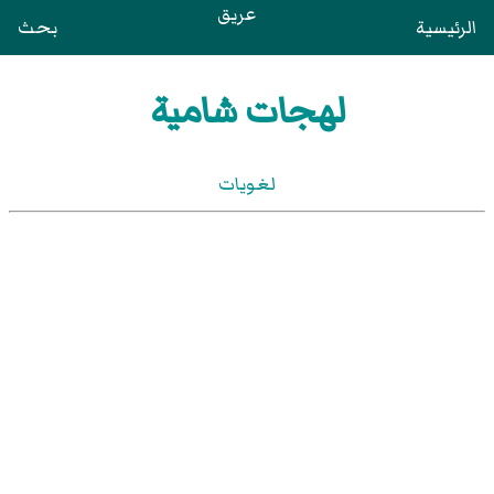
عريق
الرئيسية
بحث
لهجات شامية
لغويات