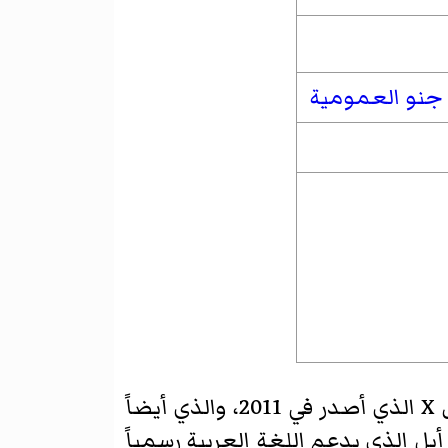
جنو العمومية
أول اصدار لماك أو.إس عشرة كان في مارس 2001. الإصدار السابع (10.7) من ماك أو إس X الذي أصدر في 2011، والذي أيضاً
لشركة أبل الذي يدعم اللغة العربية رسمياً