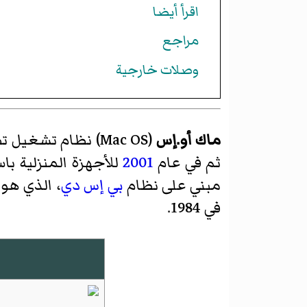
اقرأ أيضا
مراجع
وصلات خارجية
ماك أو.إس
(
Mac OS
)‏ نظام تشغيل 
ثم في عام
2001
للأجهزة المنزلية باسم ماك أو.أ
مبني على نظام
بي إس دي
، الذي هو
في 1984.