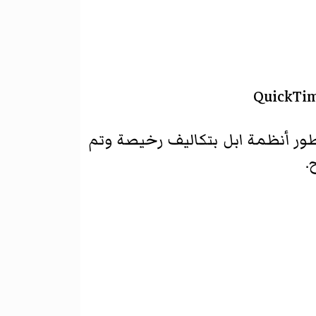
NeXTS الذي بقواعده سهل امر تطور أنظمة ابل بتكاليف رخيصة وتم