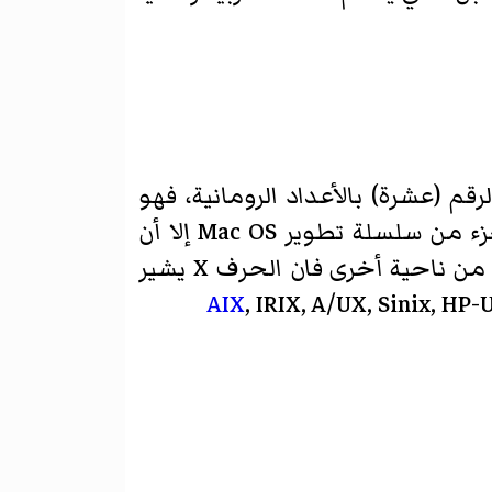
Operating Sy) ويشير الحرف X في اسمه إلى الرقم (عشرة) بالأعداد الرومانية، فهو
النسخة العاشرة من نظام تشغيل ماك أو إس، وبالرغم من أن التسمية توحي بأنه جزء من سلسلة تطوير Mac OS إلا أن
للنسخة العاشرة تاريخ مستقل بشكل كامل تقريبا عن النسخ السابقة من ماك أو إس. من ناحية أخرى فان الحرف X يشير
AIX
, IRIX, A/UX, Sinix, HP-