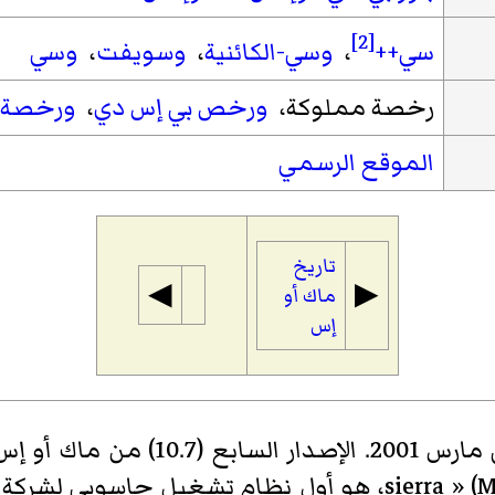
[2]
سي++
،
وسي-الكائنية
،
وسويفت
،
وسي
رخصة مملوكة،
ورخص بي إس دي
،
ورخصة 
الموقع الرسمي
تاريخ
◀︎
▶︎
ماك أو
إس
» (Mac OS sierra)، هو أول نظام تشغيل حاسوبي 