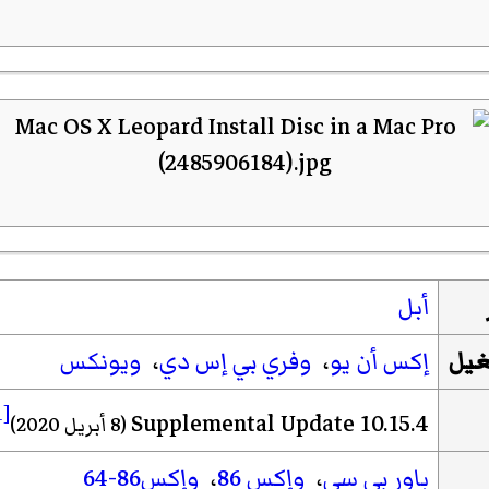
أبل
غيل
إكس أن يو
،
وفري بي ‌إس ‌دي
،
ويونكس
[1]
10.15.4 Supplemental Update
(8 أبريل 2020)
باور بي سي
،
وإكس 86
،
وإكس86-64