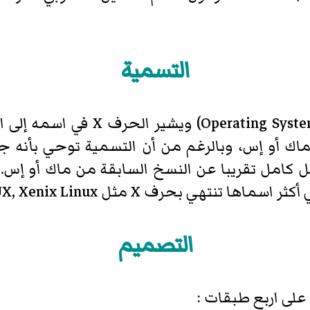
التسمية
الاختصار OS يعني (نظام تشغيل-stem
 أكثر اسماها تنتهي بحرف X مثل
UX, Xenix Linux
التصميم
لى اربع طبقات :