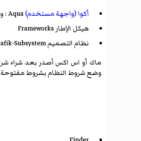
أكوا (واجهة مستخدم)
Aqua : واجهة المستخدم
هيكل الإطار Frameworks
نظام التصميم Grafik-Subsystem وهو Quartz (تصميم 3D و2D) أيضاً OpenGL وQuickTime
وضع شروط النظام بشروط مفتوحة التي تم في
Finder