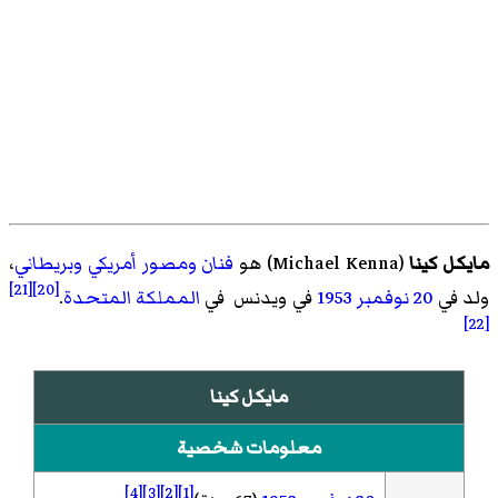
مايكل كينا
(
Michael Kenna
)‏ هو
فنان
ومصور
أمريكي
وبريطاني
،
[21]
[20]
ولد في
20 نوفمبر
1953
في
ويدنس
في
المملكة المتحدة
.
[22]
مايكل كينا
معلومات شخصية
[4]
[3]
[2]
[1]