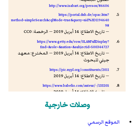
http://www.isabart.org/person/86606
https://portal.dnb.de/opac.htm?
method=simpleSearch&cqlMode=true&query=nid%3D1194640
98
— تاريخ الاطلاع: 14 أبريل 2019 — الرخصة: CC0
https://www.getty.edu/vow/ULANFullDisplay?
find=&role=&nation=&subjectid=500344727
— تاريخ الاطلاع: 14 أبريل 2019 — المخترع: معهد
جيتي للبحوث
https://pic.nypl.org/constituents/2011
— تاريخ الاطلاع: 14 أبريل 2019
https://www.babelio.com/auteur/-/133205
— تاريخ الاطلاع: 14 أبريل 2019
وصلة :
وصلات خارجية
http://www.culture.gouv.fr/public/mistral/autor_fr?
ACTION=CHERCHER&FIELD_98=REF&VALUE_98=AB00005
— الناشر: المكتبة السمعية البصرية للهندسة
الموقع الرسمي
المعمارية والتراث