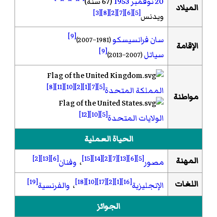
20 نوفمبر
1953
(67 سنة)
الميلاد
[3]
[8]
[2]
[7]
[6]
[5]
ويدنس
[9]
سان فرانسيسكو
(1981–2007)
الإقامة
[9]
سياتل
(2007–2013)
[8]
[11]
[10]
[2]
[1]
[7]
[5]
المملكة المتحدة
مواطنة
[12]
[10]
[5]
الولايات المتحدة
الحياة العملية
[2]
[13]
[6]
[15]
[14]
[2]
[7]
[13]
[6]
[5]
المهنة
مصور
،
وفنان
[19]
[18]
[10]
[17]
[2]
[1]
[16]
اللغات
الإنجليزية
،
والفرنسية
الجوائز