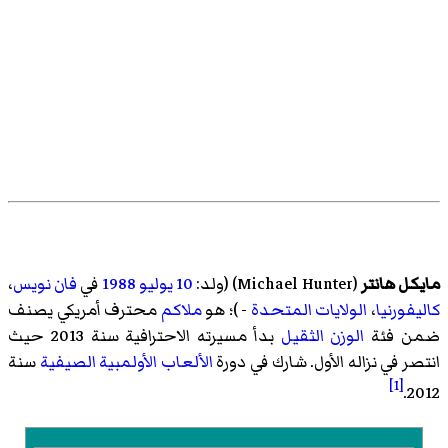
مايكل هانتر
(
Michael Hunter
)‏ (ولد:
10 يوليو
1988
في
فان نويس
،
كاليفورنيا
،
الولايات المتحدة
- )؛ هو
ملاكم
محترف أمريكي يصنف
ضمن فئة
الوزن الثقيل
بدأ مسيرته الاحترافية سنة 2013 حيث
انتصر في نزاله الأول. شارك في دورة
الألعاب الأولمبية الصيفية
سنة
[1]
2012.