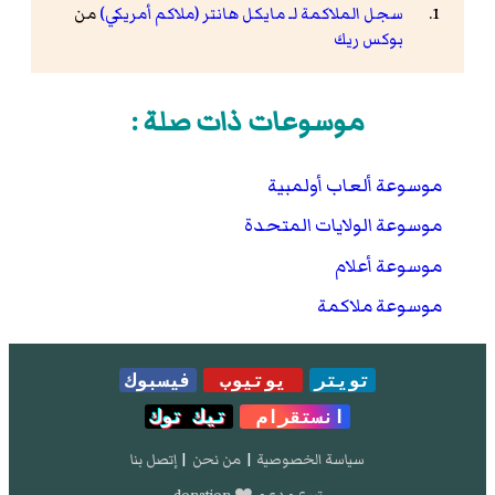
سجل الملاكمة لـ مايكل هانتر (ملاكم أمريكي)
من
بوكس ريك
موسوعات ذات صلة :
موسوعة ألعاب أولمبية
موسوعة الولايات المتحدة
موسوعة أعلام
موسوعة ملاكمة
تويتر
يوتيوب
فيسبوك
انستقرام
تيك توك
سياسة الخصوصية
|
من نحن
|
إتصل بنا
تبرع و دعم ❤️ donation