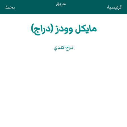
عريق
الرئيسية
بحث
مايكل وودز (دراج)
دراج كندي