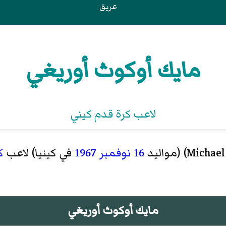
عريق
مايك أوكوث أوريغي
لاعب كرة قدم كيني
Michael
)‏ (مواليد
16 نوفمبر
1967
في كينيا) لاعب
ك
مايك أوكوث أوريغي