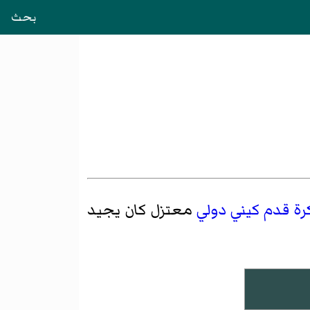
بحث
رة قدم
كيني
دولي
معتزل كان يجيد