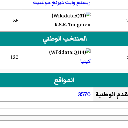
ريسنغ وايت ديرنغ مولنبيك
55
K.S.K. Tongeren
المنتخب الوطني
120
كينيا
المواقع
قدم الوطنية
3570