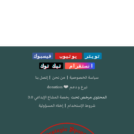
تويتر
يوتيوب
فيسبوك
انستقرام
تيك توك
سياسة الخصوصية
|
من نحن
|
إتصل بنا
تبرع و دعم ❤️ donation
المحتوى مرخص تحت
رخصة المشاع الإبداعي 3.0
شروط الإستخدام
|
إخلاء المسؤولية