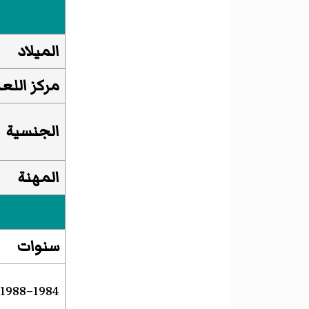
الميلاد
مركز اللع
الجنسية
المهنة
سنوات
1984–1988