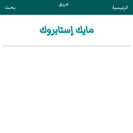
عريق
الرئيسية
بحث
مايك إستابروك