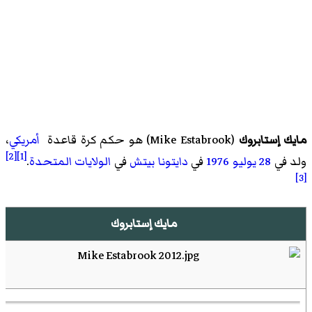
مايك إستابروك
(
Mike Estabrook
)‏ هو
حكم كرة قاعدة
أمريكي
،
[2]
[1]
ولد في
28 يوليو
1976
في
دايتونا بيتش
في
الولايات المتحدة
.
[3]
مايك إستابروك