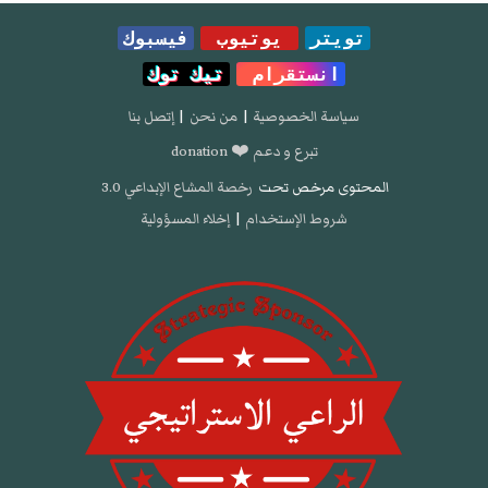
تويتر
يوتيوب
فيسبوك
انستقرام
تيك توك
سياسة الخصوصية
|
من نحن
|
إتصل بنا
تبرع و دعم ❤️ donation
المحتوى مرخص تحت
رخصة المشاع الإبداعي 3.0
شروط الإستخدام
|
إخلاء المسؤولية