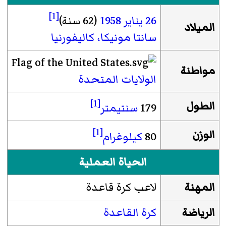
[1]
26 يناير
1958
(62 سنة)
الميلاد
سانتا مونيكا، كاليفورنيا
مواطنة
الولايات المتحدة
[1]
الطول
179
سنتيمتر
[1]
الوزن
80
كيلوغرام
الحياة العملية
المهنة
لاعب كرة قاعدة
الرياضة
كرة القاعدة