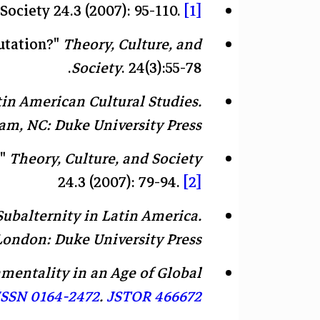
Society 24.3 (2007): 95-110.
[1]
Mutation?"
Theory, Culture, and
Society
. 24(3):55-78.
tin American Cultural Studies
.
m, NC: Duke University Press. .
."
Theory, Culture, and Society
24.3 (2007): 79-94.
[2]
Subalternity in Latin America
.
don: Duke University Press. .
nmentality in an Age of Global
ISSN
0164-2472
.
JSTOR
466672