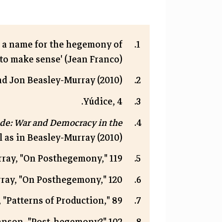
er a name for the hegemony of
o make sense' (Jean Franco)."
nd Jon Beasley-Murray (2010).
Yúdice, 4.
de: War and Democracy in the
l as in Beasley-Murray (2010).
ray, "On Posthegemony," 119.
ray, "On Posthegemony," 120.
"Patterns of Production," 89.
nson, "Post-hegemony?" 102.