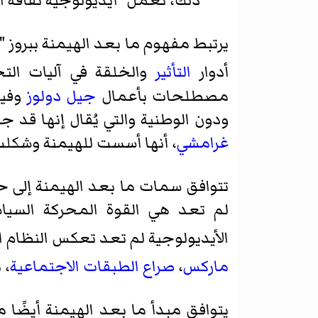
ذلك، تعمل "أيديولوجية ثقافة ال
يرتبط مفهوم ما بعد الهيمنة ببروز 
أدوار
التأثير
والخلقة في آليات التحك
مصطلحات بأعمال
جيل دولوز
وفيل
ودون الوطنية والتي يُقال إنها قد ج
غرامشي
، أنها أسست للهيمنة وشكل
تتوافق سمات ما بعد الهيمنة إلى
لم تعد هي القوة المحركة السياسي
الأيديولوجية لم تعد تعكس النظام 
ماركس
،
صراع الطبقات الاجتماعية
، 
يتوافق مبدأ ما بعد الهيمنة أيضًا