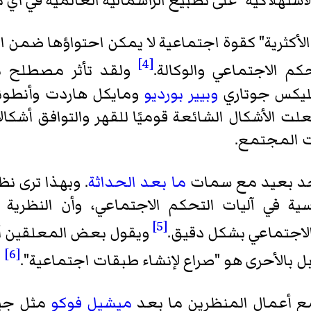
استهلاكية" على تطبيع الرأسمالية العالمية في أي م
"الأكثرية" كقوة اجتماعية لا يمكن احتواؤها ضمن 
[4]
م الاجتماعي والوكالة.
ولقد تأثر مصطلح ما
يكس جوتاري
وبيير بورديو
ومايكل هاردت وأنطوني
علت الأشكال الشائعة قوميًا للقهر والتوافق أشكال
ت المجتمع.
 حد بعيد مع سمات
ما بعد الحداثة
. وبهذا ترى نظ
ة في آليات التحكم الاجتماعي، وأن النظرية 
[5]
الاجتماعي بشكل دقيق.
ويقول بعض المعلقين أيض
[6]
بل بالأحرى هو "صراع لإنشاء طبقات اجتماعية".
 مع أعمال المنظرين ما بعد
ميشيل فوكو
مثل جيو