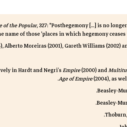
e of the Popular
, 327: "Posthegemony [...] is no long
the name of those 'places in which hegemony ceases t
, Alberto Moreiras (2001), Gareth Williams (2002) a
vely in Hardt and Negri’s
Empire
(2000) and
Multitu
Age of Empire
(2004), as wel
Beasley-Mur
Beasley-Mur
Thoburn, 
Joh