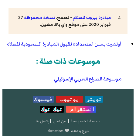
مبادرة بيروت للسلام
- تصفح:
نسخة محفوظة
27
فبراير 2020 على موقع واي باك مشين.
أولمرت يعلن استعداده لقبول المبادرة السعودية للسلام
موسوعات ذات صلة :
موسوعة الصراع العربي الإسرائيلي
تويتر
يوتيوب
فيسبوك
انستقرام
تيك توك
سياسة الخصوصية
|
من نحن
|
إتصل بنا
تبرع و دعم ❤️ donation