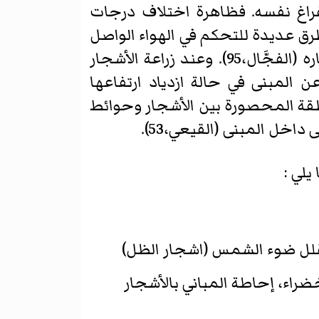
لفراغ نفسه. فظاهرة اختلاف درجات
 عديدة للتحكم في الهواء الواصل
للمبنى من خلال منعه بالكامل أو اعتراضه وعمل ترشيح للهواء أو توجيه وتغيير مساره (الفجَّال،95). وعند زراعة الأشجار
المبنى في حالة ازدياد ارتفاعها
لمنطقة المحصورة بين الأشجار وحوائط
اخل المبنى (القيعي،53).
يلي :
ي تقلل ضوء الشمس (اشجار الظل)
ضراء، إحاطة المباني بالأشجار