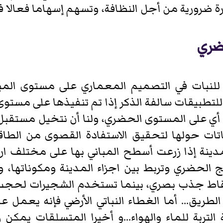
ارة ضرورية من أجل النظافة، وتسهم إسهاما فعالا ف
حضري
ي للنبات في التصميم المعماري على مستوى الم
للتطبيقات سالفة الذكر إذا تم تنفيذها على مستوى
ا- أي على المستوى الحضري، ولنا أن نتخيل مستق
باتات حولها لتحقيق الاستفادة القصوى من الطاقة
نة إذا زرعت أسطح المباني بها على مختلف ارتفا
 الحضري وتربط بين اجزاء المدينة ومكوناتها
قاط جذب بصري، بينما تستخدم الشجيرات لحجب
ريق... أما الغطاء النباتي الأرضي فإنه يعمل على
التربة للماء والهواء...و أخيرا المتسلقات يمكن 