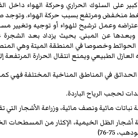
كبير على السلوك الحراري وحركة الهواء داخل ا
غط منخفض ومرتفع بسبب حركة الهواء. وتوجد طرق
 وبعدها عن المبنى. بحيث يزداد بعد الشجرة عن 
ر قريبة من الحوائط وخصوصا في المنطقة الميتة وهي ا
لعازل الطبيعي ويمنع انتقال الحرارة المرتفعة إلى د
 الحدائق في المناطق المناخية المختلفة فهي كما 
دات لحجب الرياح الباردة.
اعة نباتات مائية ونصف مائية، وزراعة الأشجار الت
عة أشجار الظل الخيمية، الإكثار من المسطحات الخ
، 75-76)