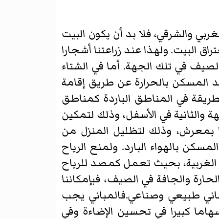
ربي والشرقي، فلا بد أن يكون البيت
 البيت. ولهذا عند زراعتنا أشجارا
صيف في تلك الجهة. أما في الشتاء
يد المسكن بالحرارة عن طريق إقامة
الطريقة في المناطق الباردة كمناطق
ة والثانية في الأسفل، وذلك لتمكين
قها بمعرش، وذلك لتظليل المنزل من
كن بالهواء البارد. ولمنع الرياح
هة الغربية، بحيث تعمل كمصد للرياح
رة والجافة في الصيف، فبإمكاننا
مباني طبيعي وصناعي.فالمباني يجب
اما كبيرا في تحسين الإضاءة وفي