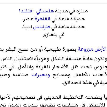
متنزه في مدينة
هلسنكي
-
فنلندا
حديقة عامة في
القاهرة
مصر.
حديقة عامة في
طرابلس
ليبيا.
في بنغازي
الأرض
مزروعة
بصورة طبيعية أو من صنع البشر ب
تكون عادة منسقة الشكل ومهيأة لاستقبال الناس ل
للجلوس تحت ظل الأشجار للقراءة والتأمل. في كثي
لعاب الأطفال ومسابح
وبحيرات
صناعية وطبي
مية في هذه الحدائق.
ً يتضمنه التخطيط المديني في تصميمهم لأحياء 
لانطلاق في متنفسات تضعها بلديات المدن تحت