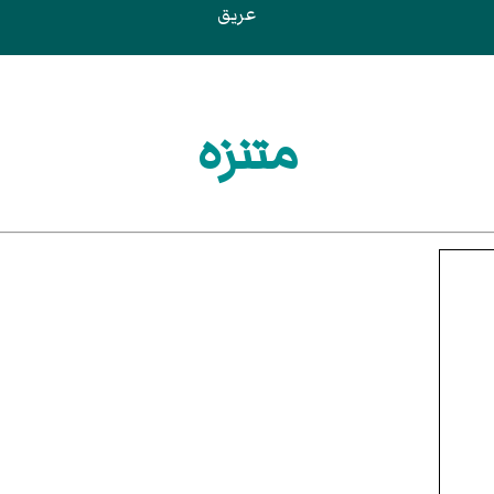
عريق
متنزه