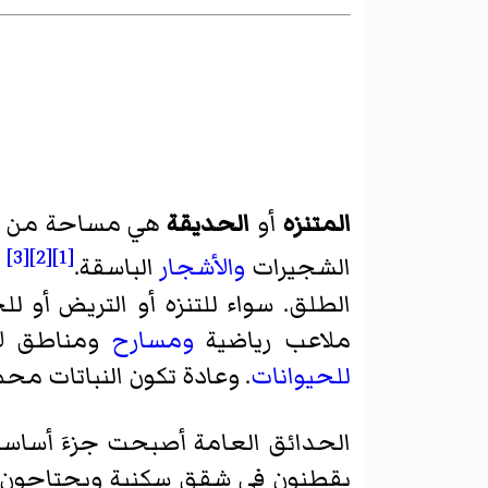
المتنزه
أو
الحديقة
هي مساحة من
[3]
[2]
[1]
الشجيرات
والأشجار
الباسقة.
و
الطلق. سواء للتنزه أو التريض أو 
ملاعب رياضية
ومسارح
ومناطق لأ
للحيوانات
. وعادة تكون النباتات مح
الحدائق العامة أصبحت جزءَ أساسيا
يقطنون في شقق سكنية ويحتاجون ل