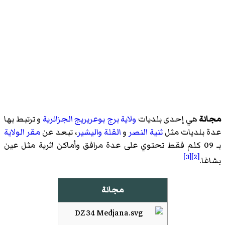
مجانة
هي إحدى بلديات
ولاية برج بوعريريج
الجزائرية
و ترتبط بها
عدة بلديات مثل
ثنية النصر
و
القلة
واليشير
، تبعد عن
مقر الولاية
بـ 09 كلم فقط تحتوي على عدة مرافق وأماكن اثرية مثل عين
[3]
[2]
بشاغا.
مجانة