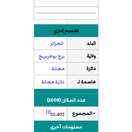
تقسيم إداري
البلد
الجزائر
ولاية
برج بوعريريج
دائرة
مجانة
عاصمة لـ
دائرة مجانة
عدد السكان (2008)
[1]
• المجموع
22٬402
معلومات أخرى