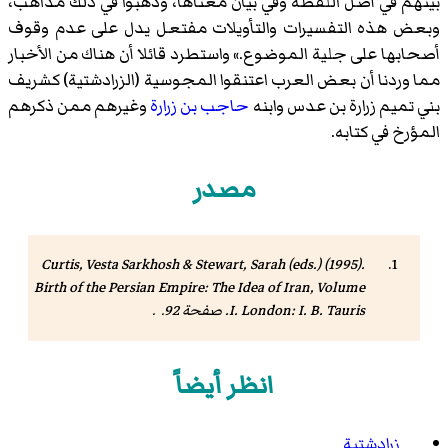
بينهم في أصل اللفظة وفي بيان معناها، وذهبوا في ذلك مذاهب،
وبعض هذه التفسيرات والتأويلات مفتعل يدل على عدم وقوف
أصحابها على جلية الموضوع.» واستطرد قائلا أن هناك من الأخبار
مما وردنا أن بعض العرب اعتنقوا المجوسية (الزرادشتية) كشريف
بني تميم
زرارة بن عدس
وابنه
حاجب بن زرارة
وغيرهم ممن ذكرهم
المؤرخ في كتابه.
مصدر
Curtis, Vesta Sarkhosh & Stewart, Sarah (eds.) (1995).
Birth of the Persian Empire: The Idea of Iran, Volume
. London: I. B. Tauris. صفحة 92. .
I
انظر أيضاً
زرادشتية