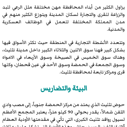
يزاول الكثير من أبناء المحافظة مهن مختلفة مثل الرعي للبد
والزراعة للقرى والتجارة لسكان المدينة ويتوزع الكثير منهم في
مدن المملكة المختلفة للعمل في الوظائف العسكرية
والمدنية.
وتتعدد الأنشطة التجارية في المنطقة حيث تكثر الأسواق فيها
بشكل كبير فهنا سوق الاثنين والثلاثاء الكبير داخل مدينة تثليث،
وهناك سوق الخميس في الصبيخة وسوق الأربعاء في الامواه
وسوق الجمعة في الحمضة وسوق الأحد في عين قحطان، وكلها
قرى ومراكز تابعة لمحافظة تثليث.
البيئة والتضاريس
حوض تثليث
الذي يمتد من مركز الحمضة جنوباً، إلى مصب
وادي
الثفن
شمالاً، يقدر بحوالي 90 كيلو متراً، يعتبر المجمع الأعظم
لسيول روافد تثليث الكبرى، التي تأتي في مقدمتها الأودية العظام
آلاتية: الثفن، الرسين، جاش، وهذه الأودية التي تشكل ما يشبه ثلاث