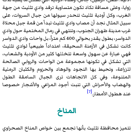
زوايا، وعلى مسافة تكاد تكون متساوية ترفد وادي تثليث من جهة
الغرب، وكل أودية تثليث تنحدر سيولها من جبال السروات، على
سبيل المثال نجد أن مصاب وادي تثليث تبدأ من قمة جبل محلاة
غرب مدينة ظهران الجنوب، وتنتهي في رمال المختمية حول وادي
الدواسر، بطول يقدر بحوالي 400 كم متراً، بل واحات وادي الدواسر
كانت تشكل في الأزمنة السحيقة، امتداداً طبيعياً لوادي تثليث
فهي عبارة عن سهول واسعة تتخللها كثير من الأودية والشعاب،
التي تشكل في تكونها مجموعة من الواحات والروابي الصالحة
للزراعة، وتحيط بها النجود والوهاد والحزوم والكثبان الرملية
المتنوعة، وفي كل الاتجاهات ترى الجبال السامقة الطول
والهضاب والأحراش التي تنبت أجود المراعي والأشجار خصوصا
[7]
عند هطول الأمطار.
المناخ
تتميز محافظة تثليث بأنها تجمع بين خواص المناخ الصحراوي