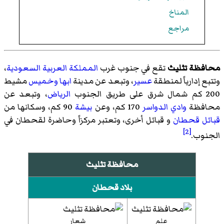
المناخ
مراجع
محافظة تثليث
تقع في جنوب غرب
المملكة العربية السعودية
،
وتتبع إدارياً لمنطقة
عسير
، وتبعد عن مدينة
ابها
وخميس
مشيط
200 كم شمال شرق على طريق الجنوب
الرياض
، وتبعد عن
محافظة
وادي الدواسر
170 كم، وعن
بيشة
90 كم، وسكانها من
قبائل قحطان
و قبائل أخرى، وتعتبر مركزاً وحاضرة لقحطان في
[2]
الجنوب.
محافظة تثليث
بلاد قحطان
علم
شعار