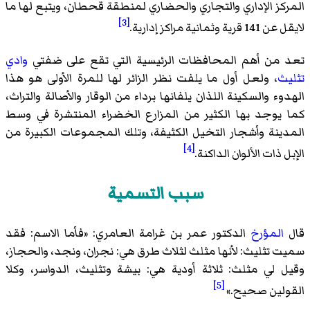
المركز الإداري والتجاري والحضاري لمنطقة قحطان، ويتبع لها ما
[3]
لايقل عن 141 قرية وثمانية مراكز إدارية.
تعد من أهم المحافظات الرئيسية التي تقع على ضفتي
وادي
تثليث
، ولعل أول ما يلفت نظر الزائر لها للمرة الأولى هو هذا
الهدوء والسكينة اللذان يلفانها برداء من الوقار والأصالة والتراث،
كما يوجد بها الكثير من المزارع الخضراء المنتشرة في وسط
المدينة وأشجار التخيل الكثيفة، وتلك المجموعات الكبيرة من
[4]
الإبل ذات الألوان الداكنة.
سبب التسمية
قال
المؤرخ
الدكتور عمر بن غرامة العامري: «
فأما الاسم: فقد
سميت تثليث: لأنها مثلث لثلاث طرق هي: نجران، ونجد، والحجاز،
وقيل لي مثلث: ثلاثة أودية هي: بيشة وتثليث، الدواسر، وكلا
[5]
القولين صحيح.
»