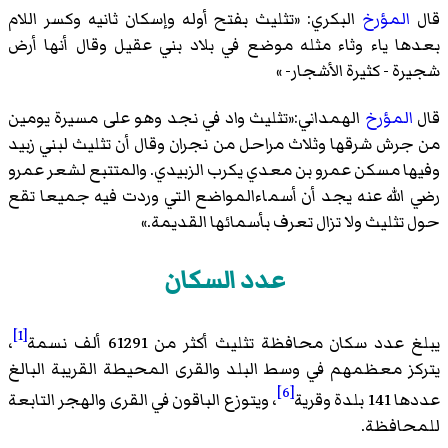
قال
المؤرخ
البكري: «
تثليث بفتح أوله وإسكان ثانيه وكسر اللام
بعدها ياء وثاء مثله موضع في بلاد بني عقيل وقال أنها أرض
شجيرة - كثيرة الأشجار-
»
قال
المؤرخ
الهمداني:«
تثليث واد في نجد وهو على مسيرة يومين
من جرش شرقها وثلاث مراحل من نجران وقال أن تثليث لبني زبيد
وفيها مسكن عمرو بن معدي يكرب الزبيدي. والمتتبع لشعر عمرو
رضي الله عنه يجد أن أسماءالمواضع التي وردت فيه جميعا تقع
حول تثليث ولا تزال تعرف بأسمائها القديمة.
»
عدد السكان
[1]
يبلغ عدد سكان محافظة تثليث أكثر من 61291 ألف نسمة
،
يتركز معظمهم في وسط البلد والقرى المحيطة القريبة البالغ
[6]
عددها 141 بلدة وقرية
، ويتوزع الباقون في القرى والهجر التابعة
للمحافظة.