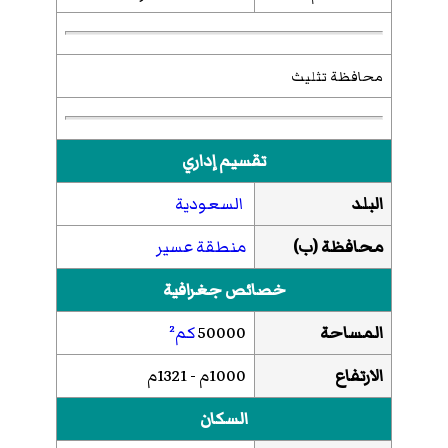
محافظة تثليث
تقسيم إداري
البلد
السعودية
محافظة (ب)
منطقة عسير
خصائص جغرافية
المساحة
50000
كم²
الارتفاع
1000م - 1321م
السكان