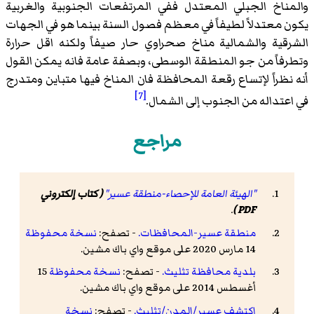
والمناخ الجبلي المعتدل ففي المرتفعات الجنوبية والغربية
يكون معتدلاً لطيفاً في معظم فصول السنة بينما هو في الجهات
الشرقية والشمالية مناخ صحراوي حار صيفاً ولكنه اقل حرارة
وتطرفاً من جو المنطقة الوسطى، وبصفة عامة فانه يمكن القول
أنه نظراً لإتساع رقعة المحافظة فان المناخ فيها متباين ومتدرج
[7]
في اعتداله من الجنوب إلى الشمال.
مراجع
"الهيئة العامة للإحصاء-منطقة عسير"
( كتاب إلكتروني
.
PDF )
منطقة عسير-المحافظات.
- تصفح:
نسخة محفوظة
14 مارس 2020 على موقع واي باك مشين.
بلدية محافظة تثليث.
- تصفح:
نسخة محفوظة
15
أغسطس 2014 على موقع واي باك مشين.
إكتشف عسير/المدن/تثليث.
- تصفح:
نسخة