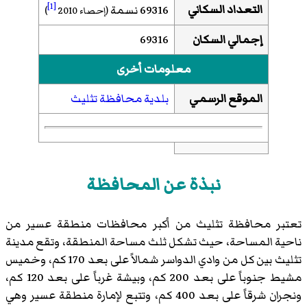
التعداد السكاني
[1]
69316 نسمة
(إحصاء 2010
)
إجمالي السكان
69316
معلومات أخرى
الموقع الرسمي
بلدية محافظة تثليث
نبذة عن المحافظة
تعتبر محافظة تثليث من أكبر محافظات منطقة عسير من
ناحية المساحة، حيث تشكل ثلث مساحة المنطقة، وتقع مدينة
تثليث بين كل من وادي الدواسر شمالاً على بعد 170 كم، وخميس
مشيط جنوباً على بعد 200 كم، وبيشة غرباً على بعد 120 كم،
ونجران شرقاً على بعد 400 كم، وتتبع لإمارة منطقة عسير وهي