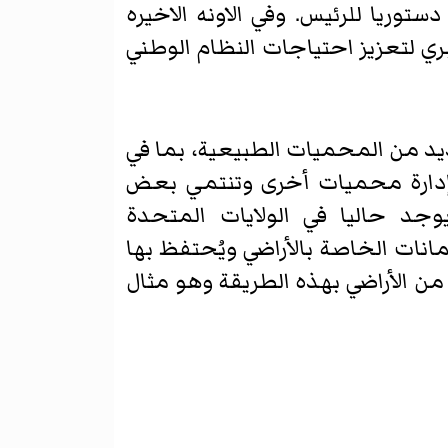
توريا للرئيس. وفي الاونه الاخيره
ي لتعزيز احتياجات النظام الوطني
لعديد من المحميات الطبيعية، بما في
ة إدارة محميات أخرى وتنتمي بعض
جد حاليا في الولايات المتحدة
ئتمانات الخاصة بالأراضي ويُحتفظ بها
 حساب المالك وحده. وقد تبرع الدكتور ريتشارد لويس ميلر بـ 1800 فدان (7.3 كم2) من الأراضي بهذه الطريقة وهو مثال