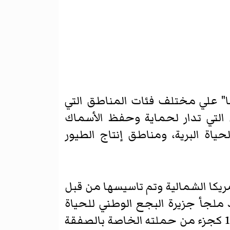
جا" علي مختلف فئات المناطق التي
 التي تدار لحماية وحفظ الأسماك
حياة البرية، ومناطق إنتاج الطيور
مريكا الشمالية وتم تاسيسها من قبل
 1870 كاول ملجا للحكومة. ويعد ملجأ جزيرة البجع الوطني للحياة
البرية أول ملجأ مملوك اتحاديا في الولايات المتحدة وقد أسسه تيودور روزفلت في 1903 كجزء من حملته الخاصة بالصفقة