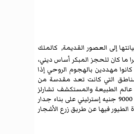
انتها إلى العصور القديمة, كالملك
را ما كان للحجز المبكر أساس ديني،
كانوا مهددين بالهجوم الروحي إذا
لمناطق التي كانت تعد مقدسة من
ل محمية طبيعية حديثة في العالم في عام 1821 من قبل عالم الطبيعة والمستكشف تشارلز
واترتون حول ممتلكاته في قصروالتون هول، غرب مقاطعة يوركشاير البريطانية أنفق 9000 جنيه إسترليني على بناء جدار
تشجيع حياة الطيور فيها عن طريق زرع الأشجار