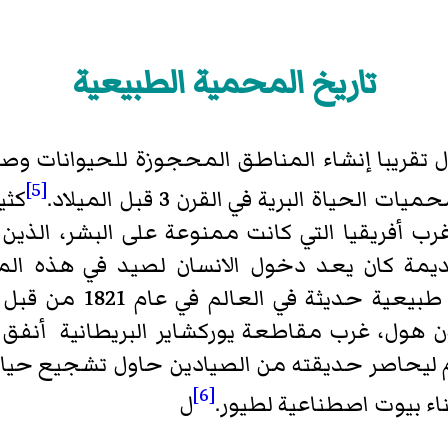
تاريخ المحمية الطبيعية
ل تقريبا إنشاء المناطق المحجوزة للحيوانات وصي
[5]
ياة البرية في القرن 3 قبل الميلاد.
كثي
رب أفريقيا التي كانت ممنوعة على البشر، الذين 
لقديمة كان يعد دخول الانسان لصيد في هذه ا
المحرمات. تم تأسيس أو
له 3 أميال وارتفاعه 9 أقدام ليحاصر حديقته من الصيادين حاول 
[6]
اء بيوت اصطناعية لطيور.
ل