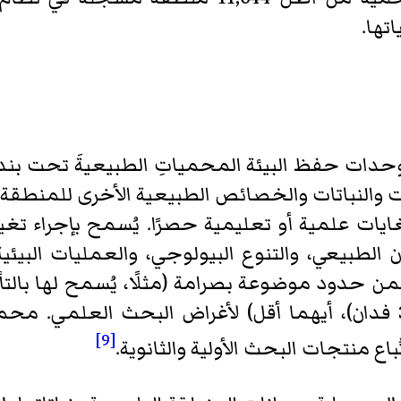
تها.
وحدات حفظ البيئة المحمياتِ الطبيعيةَ تحت بند
ت والنباتات والخصائص الطبيعية الأخرى للمنطقة
ايات علمية أو تعليمية حصرًا. يُسمح بإجراء تغيي
الطبيعي، والتنوع البيولوجي، والعمليات البيئية
 ضمن حدود موضوعة بصرامة (مثلًا، يُسمح لها بالتأثي
من المنطقة أو 1,500 هكتار (3,700 فدان)، أيهما أقل) لأغراض البحث
[9]
ُباع منتجات البحث الأولية والثانوية.