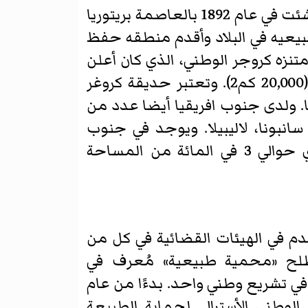
تشتهر جنوب افريقيا باحتياطياتها الكثيرة. وتعتبر محمية غرونكلوف الطبيعية التي أنشئت في عام 1892 بالعاصمة بريتوريا
يعيه في البلاد وأقدم منطقه حفظ
تنزه كروجر الوطني، الذي كان أعلن
عنه في عام 1898 وهي أكبر حديقة وطنية أكبرتغطي ما يقارب من 2,000,000 هكتار (20,000 كم2). وتعتبر حديقة كروغر
ا. ولدى جنوب افريقيا أيضا عدد من
انبونا، لاليبيلا. ويوجد في جنوب
افريقيا حاليا 20 منتزها وطنيا تغطي 3,700,000 هكتارا (37,000 كيلومترا مربعا)، اي حوالي 3 في المائة من المساحة
دم في الهيئات القضائية في كل من
 مصطلح «محمية طبيعية» مُعرف في
في تشريع وطني واحد. بدءًا من عام
11, منطقة مسجلة في نظام الوطني الأسترالي لحماية الطبيعة