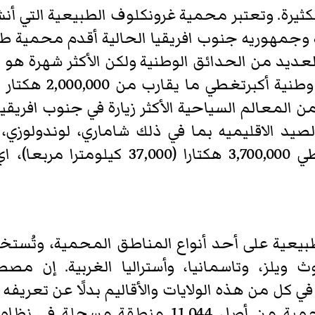
 وجمهوريه جنوب افريقيا الحالية أقدم محمية طب
لعديد من الحدائق الوطنية ولكن الأكثر شهرة هو م
 المعالم السياحية الأكثر زيارة في جنوب افريقي
يد الاقليميه بما في ذلك شاماري، لوندولوزي، س
بيعية على أحد أنواع المناطق المحمية، وتُستخ
اوث ويلز، وتاسمانيا، وأستراليا الغربية. إن
كل من هذه الولايات والأقاليم بدلًا عن تعريفه 
2016، استخدمت 1,767 منطقة محمية من أصل 044