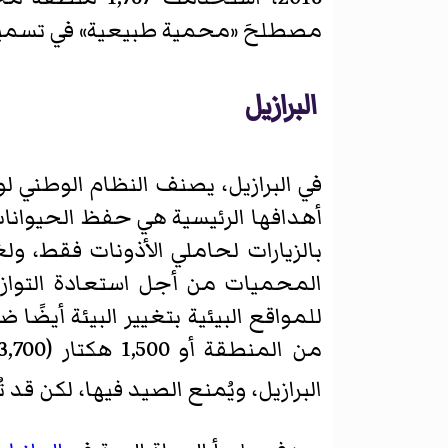
مصطلحَ «محمية طبيعية» في تسميا
البرازيل
في البرازيل، يصنف النظام الوطني ل
أهدافها الرئيسية هي حفظ الحيوانا
بالزيارات لحاملي الأذونات فقط، ولغ
المحميات من أجل استعادة التوازن 
للمواقع البيئية بتغيير البيئة أيضًا
البرازيل، ويُمنع الصيد فيها، لكن قد ت