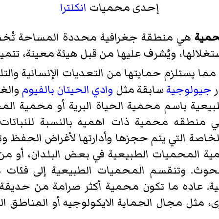
إحدى محميات
انكلترا
حمية
هي منطقة جغرافية محددة المساحة تُخصص
غلالها، ويُشرف عليها من قبل هيئة معينة، تتمي
 مما يستلزم حمايتها من التعديات الإنسانية والت
ر
جيولوجية
سابقة مثل
وادي الحيتان
بالفيوم
والغا
يعية باسم محمية الحياة البرية أو محمية المح
منطقه محمية ذات اهميه بالنسبة للنباتات أو
لخاصة التي يتم حجزها وأدارتها لأغراض الحفظ وت
ة المحميات الطبيعية في بعض البلدان، أو من 
حوث. وتنقسم المحميات الطبيعية إلى فئات م
لية. عاده ما تكون محمية أكثر صرامة من حديقة
مثل مجال الحماية الايكولوجيه أو المناطق ا