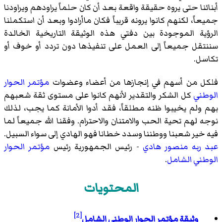
أبنائنا حتى يروه حقيقة واقعة بعد أن كان حلماً يراودهم ويراودنا
جميعاً، لكنهم كانوا يرونه قريباً فكان ماأرادوا وبعد أن استكملنا
الرؤية الموجودة بين دفتي هذه الوثيقة التاريخية الخالدة
سننتقل جميعاً إلى العمل على تنفيذها دون تردد أو خوف أو
تكاسل.
فلكل من أسهم في إنجازها من أعضاء وعضوات
مؤتمر الحوار
الوطني
كل الشكر والتقدير لأنهم كانوا على مستوى ثقة شعبهم
بهم ولم يخيبوا ظنه مطلقاً، فقد أدوا الأمانة كما يجب، لذلك
نوجه لهم تحية الحب والامتنان والاحترام. وفقنا الله جميعاً لما
فيه خير شعبنا ووطننا وسدد خطانا فهو الهادي إلى سواء السبيل.
عبد ربه منصور هادي
- رئيس الجمهورية رئيس
مؤتمر الحوار
الوطني الشامل
.
المحتويات
[2]
وثيقة مؤتمر الحوار الوطني الشامل