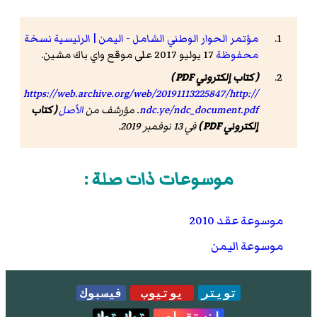
مؤتمر الحوار الوطني الشامل - اليمن | الرئيسية
نسخة
محفوظة
17 يوليو 2017 على موقع واي باك مشين.
( كتاب إلكتروني PDF )
https://web.archive.org/web/20191113225847/http://
ndc.ye/ndc_document.pdf
. مؤرشف من
الأصل
( كتاب
إلكتروني PDF )
في 13 نوفمبر 2019.
موسوعات ذات صلة :
موسوعة عقد 2010
موسوعة اليمن
تويتر
يوتيوب
فيسبوك
انستقرام
تيك توك