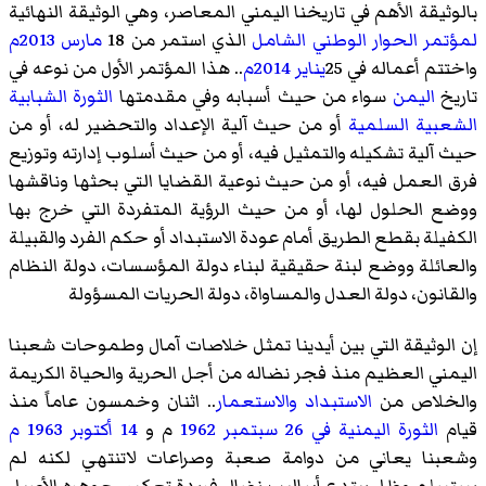
بالوثيقة الأهم في تاريخنا اليمني المعاصر، وهي الوثيقة النهائية
لمؤتمر الحوار الوطني الشامل
الذي استمر من 18
مارس
2013م
واختتم أعماله في 25
يناير
2014م
.. هذا المؤتمر الأول من نوعه في
تاريخ
اليمن
سواء من حيث أسبابه وفي مقدمتها
الثورة الشبابية
الشعبية السلمية
أو من حيث آلية الإعداد والتحضير له، أو من
حيث آلية تشكيله والتمثيل فيه، أو من حيث أسلوب إدارته وتوزيع
فرق العمل فيه، أو من حيث نوعية القضايا التي بحثها وناقشها
ووضع الحلول لها، أو من حيث الرؤية المتفردة التي خرج بها
الكفيلة بقطع الطريق أمام عودة الاستبداد أو حكم الفرد والقبيلة
والعائلة ووضع لبنة حقيقية لبناء دولة المؤسسات، دولة النظام
والقانون، دولة العدل والمساواة، دولة الحريات المسؤولة
إن الوثيقة التي بين أيدينا تمثل خلاصات آمال وطموحات شعبنا
اليمني العظيم منذ فجر نضاله من أجل الحرية والحياة الكريمة
والخلاص من
الاستبداد
والاستعمار
.. اثنان وخمسون عاماً منذ
قيام
الثورة اليمنية في 26 سبتمبر 1962
م و
14 أكتوبر 1963 م
وشعبنا يعاني من دوامة صعبة وصراعات لاتنتهي لكنه لم