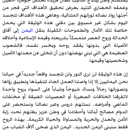
يستسلم وظل يبتدع أساليب نضال فريدة تعكس جوهره الأصيل
وعمقه الحضاري التليد بغرض تحقيق الأهداف التي فجر من
أجلها رواد نضاله ثوراتهم المتتالية، وهاهي هذه الأهداف تتجسد
اليوم بشكل غير مسبوق بين دفتي هذه الوثيقة التي يحمل
خلاصة تلك الآمال والطموحات الكفيلة بنقل
اليمن
إلى آفاق
الحداثة وروح العصر متمسكاً بشريعته وقيمه الإسلامية وأخلاقه
الأصيلة التي بدونها يفقد روحه ويخسر نفسه، فالشعوب
العظيمة هي التي تبني نهضتها دون أن تتخلى عن معدنها الأصيل
وشخصيتها وقيمها.
إن هذه الوثيقة لن ترى النور ولن تتجسد واقعاً جديداً في حياتنا
نحن اليمانيين إلا إذا واصلنا العمل الجاد لتنفيذها وتطبيق رؤاها
وتصوراتها رجالاً ونساءً، شيوخاً وشباباً على السواء بروح واحدة
لاتفرقنا الخلافات الصغيرة أو العصبيات الضيقة أو مخلفات
الماضي وأمراضه.. نستلهم دروس وعبر نضالنا ونستحضر على
الدوام مصالح أبنائنا وأحفادنا في وطن عزيز يظلهم تحت راية
الأمن والعدل والحرية والمساواة والحياة الكريمة.. بهذه الروح
فقط سنبني اليمن الجديد.. اليمن الذي ضحى آلافُ الشباب من