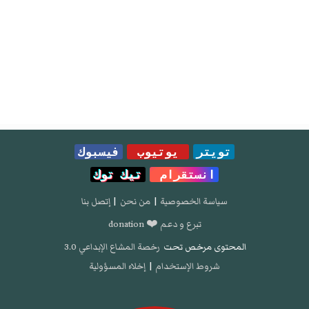
تويتر
يوتيوب
فيسبوك
انستقرام
تيك توك
سياسة الخصوصية
|
من نحن
|
إتصل بنا
تبرع و دعم ❤️ donation
المحتوى مرخص تحت
رخصة المشاع الإبداعي 3.0
شروط الإستخدام
|
إخلاء المسؤولية