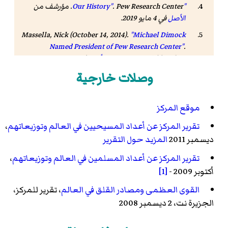
"Our History"
Pew Research Center
.
. مؤرشف من
الأصل
في 4 مايو 2019
.
Massella, Nick (October 14, 2014).
"Michael Dimock
Named President of Pew Research Center"
.
FishbowlDC. مؤرشف من
الأصل
في 2 ديسمبر 2018
.
"The Global Religious Landscape: A Report on the
وصلات خارجية
Size and Distribution of the World's Major Religious
Groups as of 2010"
( كتاب إلكتروني PDF )
. Pew
موقع المركز
Research Center. December 2012. صفحة 7. مؤرشف
من
الأصل
( كتاب إلكتروني PDF )
في 12 أبريل 2019.
This
تقرير المركز عن أعداد المسيحيين في العالم وتوزيعاتهم
،
effort is part of the Pew-Templeton Global Religious
ديسمبر 2011
المزيد حول التقرير
Futures project, which analyzes religious change
and its impact on societies around the world. The
تقرير المركز عن أعداد المسلمين في العالم وتوزيعاتهم
،
project is jointly and generously funded by The Pew
أكتوبر 2009 -
[1]
Charitable Trusts and the John Templeton
القوى العظمى ومصادر القلق في العالم
، تقرير للمركز،
Foundation
الجزيرة نت، 2 ديسمبر 2008
.
"Pew-Templeton Global Religious Futures Project"
Pew Research Center. مؤرشف من
الأصل
في 23 مايو