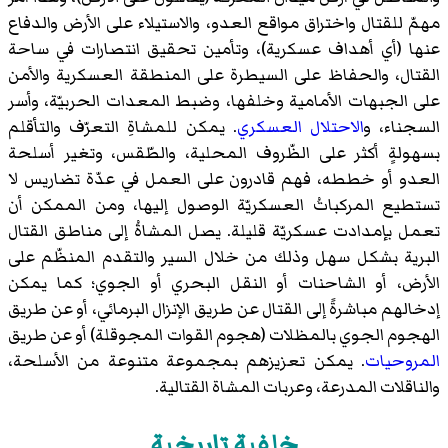
مهمّ للقتال واختراق مواقع العدو، والاستيلاء على الأرض والدفاع
عنها (أي أهداف عسكرية)، وتأمين تحقيق انتصارات في ساحة
القتال، والحفاظ على السيطرة على المنطقة العسكرية والأمن
على الجبهات الأمامية وخلفها، وضبط المعدات الحربيّة، وأسر
السجناء، و
الاحتلال العسكري
. يمكن للمشاةِ التعرّف والتأقلم
بسهولةٍ أكثر على الظّروف المحلية، والطّقس، وتغير أسلحة
العدو أو خططه، فهم قادرون على العمل في عدّة تضاريس لا
تستطيع المركباتُ العسكريّة الوصول إليها، ومن الممكن أن
تعمل بإمدادت عسكريّة قليلة. يصل المشاةُ إلى مناطق القتال
البرية بشكل سهل وذلك من خلال السير والتقدم المنظّم على
الأرض، أو الشاحنات أو النقل البحري أو الجوي؛ كما يمكن
إدخالهم مباشرةً إلى القتال عن طريق الإنزال البرمائي، أو عن طريق
الهجوم الجوي بالمظلات (هجوم القوات المجوقلة) أو عن طريق
المروحيات
. يمكن تعزيزهم بمجموعة متنوعة من الأسلحة،
والناقلات المدرعة، وعربات المشاة القتالية.
خلفية تاريخية