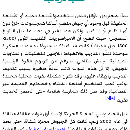
بدأ المحاربون الأوائل الذين استخدموا أسلحة الصيد أو الأسلحة
الخفيفة قبل وجود أي جيش منظم أساسًا كمجموعات حُرّةٍ دون
أي تنظيم أو تشكيل. ولكن هذا تغير في وقت ما قبل التاريخ
المسجل؛ حيث اتضح أن الإمبراطوريات القديمة الأولى (2500-
1500 قبل الميلاد) كانت قد امتلكت جنودًا بمعدات عسكرية
موحدة تلقّوا التدريب والانضباط اللازمين للتشكيلات والمناورات
الميدانية: جيش نظامي. بالرغم من كونهم القوة الرئيسية
للجيش، إلا أن هذه القوات كانت عادةً صغيرة بسبب تكاليف
التدريب والإبقاء عليها، وقد تكون مكملة بقوات محلية مجندة
لوقتٍ قصير تستخدم أسلحة المُشاة وخططهم القديمة غير
النظامية؛ وقد ظل ذلك ممارسة شائعة حتى العصر الحديث
[5]
[4]
تقريبًا.
قبل اتخاذ وتبني العجلة الحربيّة لإنشاء أول قوات مقاتلة متنقلة
في عام 2000 ق.م.، كانت كل الجيوش مجرّد مُشاة. حتى بعد
ذلك، ومع استثناءات قليلة مثل
إمبراطورية المغول
، كان المشاة