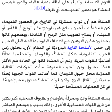
التزام الانضباط والتوفر على لياقة بدنية عالية، والدور الرئيسي
[3]
[2]
[1]
للمشاة هو تدمير العدو تحت أي ظرف.
المشاةُ هم أول قواتٍ عسكريّة في التاريخ. في العصور القديمة،
كان المشاةُ مسلّحين بسلاح غير باروديّ مثل الرمح أو الفأس أو
السيف، أو بسلاح تصويب مثل الرمح أو القاذفة، وبضعهم كانوا
يحملون هذين النوعين. مع اكتشاف البارود بدأ المشاة في التحول
إلى حمل
الأسلحة النارية
الباروديّة في المقام الأول. بحلول زمن
الحرب النابليونية، شكل المشاةُ، والفرسان، والمدفعية مثلّثًا
أساسيًّا للقوات البرية، رغم أن المشاة كانوا في العادة هم الأكثر
عددًا. بحلول زمن الحرب المدرعة حلّت المركبات القتالية
المدرّعة محل خيول الفرسان، كما أضافت القوات الجوية بُعدًا
جديدًا إلى القتال البريّ، ولكن قوات المشاة ما تزال محورًا مهمًّا
في كل العمليات المسلّحة حديثًا.
يملك المشاةُ وعيًا ومعرفةً بالأوضاع والظروف المحلية أكبر بكثير
من فرق القوات العسكرية الأخرى، وذلك بسبب وجودهم المباشر
والمتأصل في أرض ميدان المعركة (يقاتلون على الأرض)، وهذا أمر