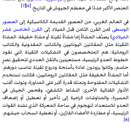
[7]
[6]
العنصر الأكبر عددًا في معظم الجيوش في التاريخ.
في العالم الغربي، من العصور القديمة الكلاسيكية إلى
العصور
الوسطى
(من القرن الثامن قبل الميلاد إلى
القرن الخامس عشر
الميلادي
) يصنّف المشاةُ إما مشاةً ثقيلة أو مشاة خفيفة. المشاة
الثقيلة مثل المقاتلين اليونانيين والكتائب المقدونية والكتائب
الرومانية: هم المتخصصون في التشكيلات الثقيلة التي تقود
خطوط العدو الرئيسية، مستعينين بالثقل العددي لتحقيق نصرٍ
حاسم، وكانوا يزودون عادة بأسلحة ودروع ثقيلة تناسب دورهم.
أما المشاةُ الخفيفة مثل المقاتلين الرومانيين، فكانت تستخدم
التشكيلات المفتوحة وتملك قدرة أكبر على المناورة، وتولت أغلب
الأدوار القتالية الأخرى: النشاط الكشفيّ، وفحص الجيش في
المسيرة، والمناوشات الرامية إلى تأخير أو تعطيل أو إضعاف
العدو للاستعداد للهجوم في ساحة المعركة الذي تشنه القوات
الرئيسية، أو مطاردة الأعضاء الفارّين، أو تغطية انسحاب جيشهم.
[8]