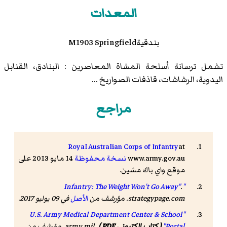
المعدات
بندقيةM1903 Springfield
تشمل ترسانة أسلحة المشاة المعاصرين : البنادق، القنابل
اليدوية، الرشاشات، قاذفات الصواريخ ...
مراجع
Royal Australian Corps of Infantry
at
www.army.gov.au
نسخة محفوظة
14 مايو 2013 على
موقع واي باك مشين.
.
"Infantry: The Weight Won't Go Away"
strategypage.com
. مؤرشف من
الأصل
في 09 يوليو 2017
.
"U.S. Army Medical Department Center & School
Portal"
( كتاب إلكتروني PDF )
.
army.mil
. مؤرشف من