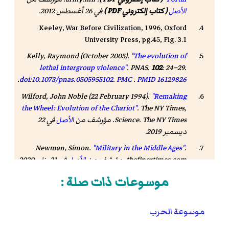
الأصل
( كتاب إلكتروني PDF )
في 26 أغسطس 2012
.
Keeley, War Before Civilization, 1996, Oxford
University Press, pg.45, Fig. 3.1
Kelly, Raymond (October 2005).
"The evolution of
lethal intergroup violence"
.
PNAS
.
102
: 24–29.
.
doi
:
10.1073/pnas.0505955102
.
PMC
.
PMID
16129826
Wilford, John Noble (22 February 1994).
"Remaking
the Wheel: Evolution of the Chariot"
.
The NY Times,
. The NY Times. مؤرشف من
Science
الأصل
في 22
ديسمبر 2019
.
Newman, Simon.
"Military in the Middle Ages"
.
thefinertimes.com
. مؤرشف من
الأصل
في 31 يناير 2020
.
Carey, Brian Todd (2006).
Warfare in the Medieval
موسوعات ذات صلة :
. London: Pen & Sword Military.
World
صفحة chapter 6. .
موسوعة الحرب