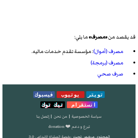
قد يقصد من
«مصرف»
ما يلي:
مصرف (أموال)
: مؤسسة تقدم خدمات ماليه.
مصرف (برمجة)
صرف صحي
تويتر
يوتيوب
فيسبوك
انستقرام
تيك توك
سياسة الخصوصية
|
من نحن
|
إتصل بنا
تبرع و دعم ❤️ donation
المحتوى مرخص تحت
رخصة المشاع الإبداعي 3.0