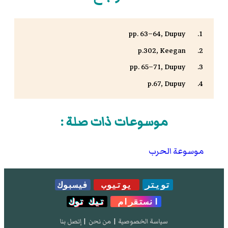
pp. 63–64, Dupuy
p.302, Keegan
pp. 65–71, Dupuy
p.67, Dupuy
موسوعات ذات صلة :
موسوعة الحرب
تويتر
يوتيوب
فيسبوك
انستقرام
تيك توك
سياسة الخصوصية
|
من نحن
|
إتصل بنا