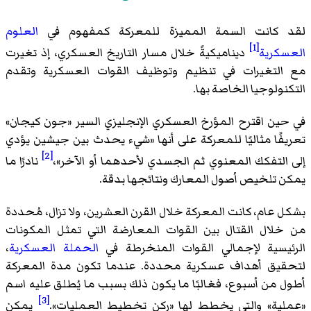
لقد كانت السمة المميزة للمعركة كمفهوم في
العلوم
[1]
العسكرية
ديناميكيةً خلال مسار التاريخ العسكري، إذ تغيرت
مع التغيرات في تنظيم وتوظيف القوات العسكرية وتقدم
التكنولوجيا الخاصة بها.
في حين اقترح المؤرخ العسكري الإنجليزي السير «جون كيجان»
تعريفًا مثاليًا للمعركة على أنها «شيء يحدث بين جيشين يؤدي
[2]
إلى التفكك المعنوي ثم الجسدي لأحدهما أو الآخر»،
نادرًا ما
يمكن تلخيص أصول المعارك ونتائجها بدقة.
بشكل عام، كانت المعركة خلال القرن العشرين، ولا تزال، مُحددة
من خلال القتال بين القوات المعارضة التي تمثل المكونات
الرئيسية لإجمالي القوات المنخرطة في
الحملة العسكرية
،
لتحقيق أهداف عسكرية محددة. عندما تكون مدة المعركة
أطول من أسبوع، فغالبًا ما يكون ذلك بسبب ما يُطلق عليه اسم
[3]
«عملية» والتي يخطط لها «ركن تخطيط العمليات».
يمكن