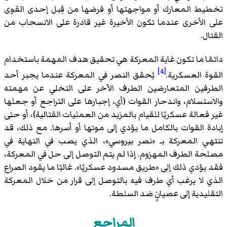
تخطيط المعارك أو مواجهتها أو فرضها من قِبل إحدى القوى
على الأخرى عندما تكون الأخيرة غير قادرة على الانسحاب من
القتال.
دائمًا ما تكون غاية المعركة هي تحقيق هدف المهمة باستخدام
[4]
القوة العسكرية.
يُحقق النصر في المعركة عندما يجبر أحد
الطرفين المتعارضين الطرف الآخر على التخلي عن مهمته
والاستسلام، واندحار القوات (أي، إجبارها على التراجع أو جعلها
غير فعالة عسكريًا للقيام بالمزيد من العمليات القتالية)، أو حتى
إبادة القوات بالكامل ما يؤدي إلى موتها أو أسرها. مع ذلك، قد
تنتهي المعركة بـ «نصر بيروسي»، الذي يصب في النهاية في
مصلحة الطرف المهزوم. إذا لم يتم التوصل إلى حل في المعركة،
فقد يؤدي ذلك إلى «طريق مسدود عسكريًا». غالبًا ما يقود الصراع
الذي لا يرغب أي طرف فيه بالتوصل إلى قرار من خلال المعركة
التقليدية إلى عصيانٍ ضد السلطة.
المراجع