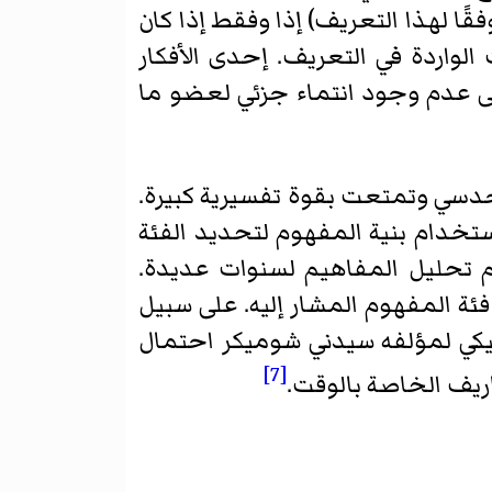
فقًا لهذا التعريف) إذا وفقط إذا كان
الواردة في التعريف. إحدى الأفكار
لى عدم وجود انتماء جزئي لعضو ما
حدسي وتمتعت بقوة تفسيرية كبيرة.
تخدام بنية المفهوم لتحديد الفئة
سم تحليل المفاهيم لسنوات عديدة.
ئة المفهوم المشار إليه. على سبيل
 «زمن غير متغير» (بالإنجليزية: Time Without Change) الكلاسيكي لمؤلفه سيدني شوميكر احتمال
[7]
اريف الخاصة بالوقت.