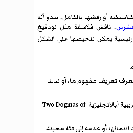
سيكية أو رفضها بالكامل، يبدو أنه
عشرين
، ناقش فلاسفة مثل لودفيغ
ئيسية يمكن تلخيصها على الشكل
.
 نعرف تعريف مفهوم ما، أو لدينا
يُعتبر جدال ويلارد فان أورمان كواين ضد الخاصية التحليلية في مقال عقيدتان للتجريبية (بالإنجليزية: Two Dogmas of
نتمائها أو عدمه إلى فئة معينة.