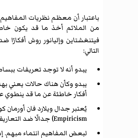
باعتبار أن معظم نظريات المفاهيم ا
من الملائم أخذ ما قد يكون خاطئً
فيتنغشتاين وإليانور روش أفكارًا ضد 
التالي:
يبدو أنه لا توجد تعريفات ببسا
يبدو وكأن هناك حالات يعني بها ج
أفكار خاطئة عن ما قد ينطوي ع
Empiricism) جدالًا ضد التعاريف.
لبعض المفاهيم انتماء مبهم. إذ