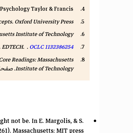
 Psychology Taylor & Francis.
cepts
. Oxford University Press. .
setts Institute of Technology. .
. EDTECH. .
OCLC
1132386254
 Core Readings: Massachusetts
Institute of Technology. صفحات 3–83. .
ht not be. In E. Margolis, & S.
61). Massachusetts: MIT press.