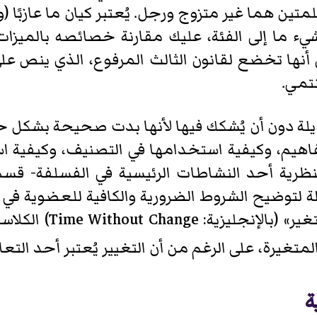
متين هما غير متزوج ورجل. يُعتبر كيان ما عازبًا (و
شيء ما إلى الفئة، عليك مقارنة خصائصه بالميزات 
ي أنها تخضع لقانون الثالث المرفوع، الذي ينص ع
نتمي.
يلة دون أن يُشكك فيها لأنها بدت صحيحة بشكل 
فاهيم، وكيفية استخدامها في التصنيف، وكيفية اس
 النظرية أحد النشاطات الرئيسية في الفسلفة- ق
لتوضيح الشروط الضرورية والكافية للعضوية في ف
المثال، استكشف كتاب
تغيرة، على الرغم من أن التغيير يُعتبر أحد التع
ة