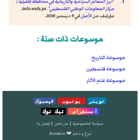
"أبرز المعالم السياحية والتاريخية في محافظة قلقيلية |
مركز المعلومات الوطني الفلسطيني"
.
info.wafa.ps
.
مؤرشف من
الأصل
في 9 ديسمبر 2018
.
موسوعات ذات صلة :
موسوعة التاريخ
موسوعة فلسطين
موسوعة علم الآثار
تويتر
يوتيوب
فيسبوك
انستقرام
تيك توك
سياسة الخصوصية
|
من نحن
|
إتصل بنا
تبرع و دعم ❤️ donation