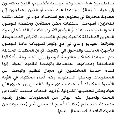
يستطيعون شراء مجموعة موسعة لأنفسهم، الذين يحتاجون
إلى مواد لا يعقل وجودها عند أحد، أو الذين يحتاجون إلى
معاونة محترفة في بحثهم. مع استخدام مواد في حفظ الكتب
للتخزين، أصبحت المكتبات مكان مستأمن ومنطقة للوصول
للخرائط، والمطبوعات أو الوثائق الأخرى والأعمال الفنية على مواد
التخزين المختلفة كالميكروفيلم، الكاسيت، الأقراص المضغوطة
وشرائط الفيديو والدي في دي وتوفر تسهيلات عامة للوصول
للأجهزة الحاسب والدخول الي الإنترنت. أي ان المكتبات الحديثة
يتم تعريفها كأماكن مفتوحة للوصول إلى المعلومة بأشكالها
المختلفة ومصادرها المتعددة. بالإضافة لتقديم المواد، إنها
تقدم خدمة المختصين في مجال تنظيم والبحث عن
المعلومات ويحللوا المعلومة وهم أمناء المكتبة. في الآونة
الأخيرة، المكتبات أصبحت تتعدى حوائط المبنى بان تحتوي على
مواد يمكن تحصيلها إلكترونيا، أو تزيد خدمات مساعد الأمناء في
البحث وتحليل الكم الهائل من المعلومات بطرق رقمية
متعددة. مصطلح (مكتبة) أصبح له معنى أخر (مجموعة من
المواد النافعة للاستعمال العام).