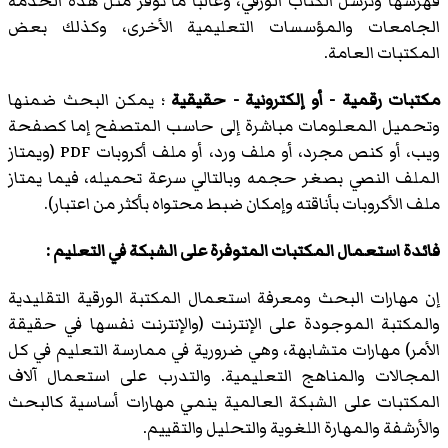
فهرسها وترسل الكتاب الورقي، وغالباً ما توفر مثل هذه الخدمة
الجامعات والمؤسسات التعليمية الأخرى، وكذلك بعض
المكتبات العامة.
مكتبات رقمية - أو إلكترونية - حقيقية
؛ يمكن البحث ضمنها
وتحميل المعلومات مباشرة إلى حاسب المتصفح إما كصفحة
ويب، أو كنص مجرد، أو ملف ورد، أو ملف أكروبات PDF (ويمتاز
الملف النصي بصغر حجمه وبالتالي سرعة تحميله، فيما يمتاز
ملف الأكروبات بأناقته وإمكان ضبط محتواه بأكثر من اعتبار).
فائدة استعمال المكتبات المتوفرة على الشبكة في التعليم :
إن مهارات البحث ومعرفة استعمال المكتبة الورقية التقليدية
والمكتبة الموجودة على الإنترنت (والإنترنت نفسها في حقيقة
الأمر) مهارات متشابهة، وهي ضرورية في ممارسة التعليم في كل
المجالات والمناهج التعليمية. والتدرب على استعمال آلاف
المكتبات على الشبكة العالمية ينمي مهارات أساسية كالبحث
والأرشفة والمهارة اللغوية والتحليل والتقييم.