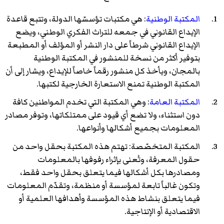
المكتبة الوطنية
: هي مكتبات تؤسسّها الدولة، وتتبع قاعدة
الإيداع القانوني في جمعه للتراث الفكري الوطني، ويضع
الإيداع القانوني شرطاً على دار النشر أو المؤلف أو المطبعة
بتوفير أكثر من نسخة للمنشور في المكتبة الوطنية
بالمجان، ويأخذ كل منشور رقماً خاصاً للإيداع، ويشار إلى أن
المكتبة الوطنية تمنع الاستعارة الخارجية لكتبها.
المكتبة العامة
: وهي المكتبة التي تخدم المواطنين كافة
دون استثناء، ولا تضع أي قيود على ممتلكاتها، وتوفر مصادر
المعلومات بجميع أشكالها وأنواعها.
المكتبة المتخصّصة: تهتم هذه المكتبة بحقل واحد من
حقول المعرفة، وتُعنى بإثراء رفوفها بالمعلومات
ومصادرها بكل أشكالها فيما يتعلق بحقل واحد فقط،
وتكون غالباً تابعة لمؤسسة أو منظمة، وتقدّم المعلومات
فيما يتعلق بنشاط هذه المؤسسة وأهدافها العلمية أو
الاقتصادية أو الإنتاجية.