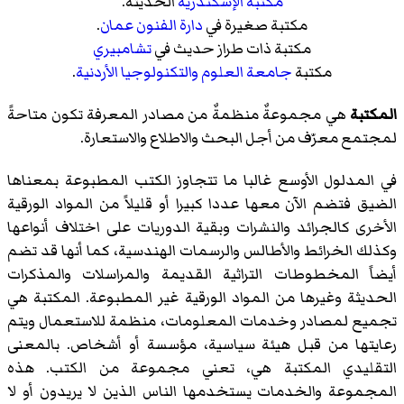
مكتبة الإسكندرية
الحديثة.
مكتبة صغيرة في
دارة الفنون
عمان
.
مكتبة ذات طراز حديث في
تشامبيري
مكتبة
جامعة العلوم والتكنولوجيا الأردنية
.
المكتبة
هي مجموعةٌ منظمةٌ من مصادر المعرفة تكون متاحةً
لمجتمع معرّف من أجل البحث والاطلاع والاستعارة.
في المدلول الأوسع غالبا ما تتجاوز الكتب المطبوعة بمعناها
الضيق فتضم الآن معها عددا كبيرا أو قليلاً من المواد الورقية
الأخرى كالجرائد والنشرات وبقية الدوريات على اختلاف أنواعها
وكذلك الخرائط والأطالس والرسمات الهندسية، كما أنها قد تضم
أيضاً المخطوطات التراثية القديمة والمراسلات والمذكرات
الحديثة وغيرها من المواد الورقية غير المطبوعة. المكتبة هي
تجميع لمصادر وخدمات المعلومات، منظمة للاستعمال ويتم
رعايتها من قبل هيئة سياسية، مؤسسة أو أشخاص. بالمعنى
التقليدي المكتبة هي، تعني مجموعة من الكتب. هذه
المجموعة والخدمات يستخدمها الناس الذين لا يريدون أو لا