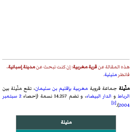
هذه المقالة عن
قرية مغربية
؛ إن كنت تبحث عن
مدينة إسبانية
،
فانظر
مليلية
.
ملّيلة
جماعة قروية
مغربية
بإقليم بن سليمان
، تقع ملّيلة بين
الرباط
و
الدار البيضاء
، و تضم 14.257 نسمة (إحصاء
2 سبتمبر
[2]
).
2004
مليلة