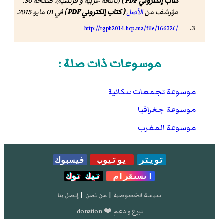
كتاب إلكتروني PDF )
(باللغة عربية و فرنسية). صفحة 30.
مؤرشف من
الأصل
( كتاب إلكتروني PDF )
في 01 مايو 2015
.
http://rgph2014.hcp.ma/file/166326/
موسوعات ذات صلة :
موسوعة تجمعات سكانية
موسوعة جغرافيا
موسوعة المغرب
تويتر
يوتيوب
فيسبوك
انستقرام
تيك توك
سياسة الخصوصية
|
من نحن
|
إتصل بنا
تبرع و دعم ❤️ donation