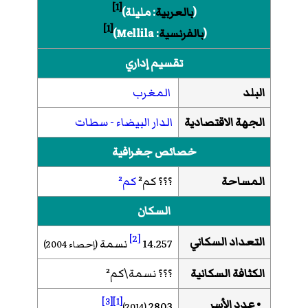
[1]
(
بالعربية
:
مليلة
)‏
[1]
(
بالفرنسية
:
Mellila
)‏
تقسيم إداري
البلد
المغرب
الجهة الاقتصادية
الدار البيضاء - سطات
خصائص جغرافية
المساحة
؟؟؟ كم²
كم²
السكان
[2]
التعداد السكاني
14.257
نسمة
(إحصاء 2004)
الكثافة السكانية
؟؟؟ نسمة\كم²
[3]
[1]
• عدد الأسر
2803
(2014)