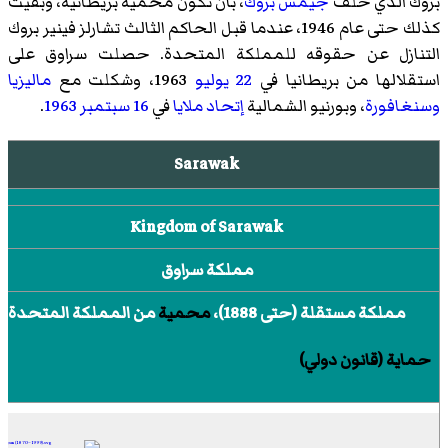
بروك
الذي خلف
جيمس بروك
، بأن تكون محمية بريطانية، وبقيت
كذلك حتى عام 1946، عندما قبل الحاكم الثالث
تشارلز فينير بروك
التنازل عن حقوقه للمملكة المتحدة. حصلت سراوق على
استقلالها من بريطانيا في
22 يوليو
1963، وشكلت مع
ماليزيا
وسنغافورة
،
وبورنيو الشمالية
إتحاد ملايا
في
16 سبتمبر
1963
.
Sarawak
Kingdom of Sarawak
مملكة سراوق
مملكة مستقلة (حتى 1888)،
محمية
من المملكة المتحدة
حماية (قانون دولي)