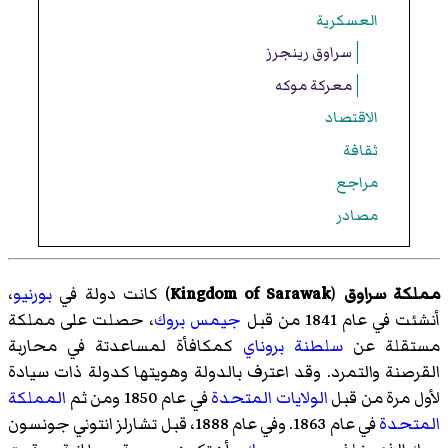
العسكرية
سراوق رينجرز
معركة موكه
الاقتصاد
ثقافة
مراجع
مصادر
مملكة سراوق
(
Kingdom of Sarawak
)‏ كانت دولة في
بورنيو
،
أنشئت في عام 1841 من قبل
جيمس بروك
، حصلت على مملكة
مستقلة عن
سلطنة بروناي
كمكافأة لمساعدتة في محاربة
القرصنة والتمرد. وقد اعترف بالدولة وهويتها كدولة ذات سيادة
لأول مرة من قبل
الولايات المتحدة
في عام 1850 ومن ثم
المملكة
المتحدة
في عام 1863. وفي عام 1888، قبل
تشارلز انتوني جونسون