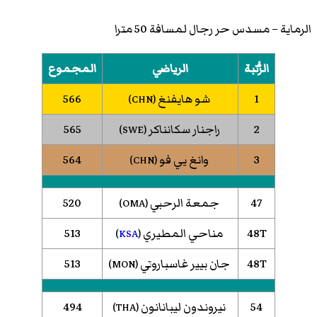
الرماية – مسدس حر رجال لمسافة 50 مترا
الرُّتبة
الرياضي
المجموع
1
شو هايفنغ
566
)
CHN
(
2
راجنار سكانناكر
565
)
SWE
(
3
وانغ يي فو
564
)
CHN
(
47
جمعة الرحبي
520
)
OMA
(
48T
مناحي المطيري
513
)
KSA
(
48T
جان بيير غاسباروتي
513
)
MON
(
54
نيروندون ليبانانون
494
)
THA
(