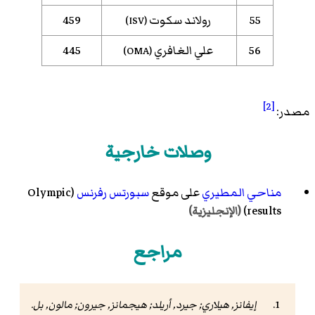
55
رولاند سكوت
459
)
ISV
(
56
علي الغافري
445
)
OMA
(
[2]
مصدر:
وصلات خارجية
مناحي المطيري
على موقع
سبورتس رفرنس
(Olympic
results)
(الإنجليزية)
مراجع
إيفانز, هيلاري; جيرد, أريلد; هيجمانز, جيرون; مالون, بل.